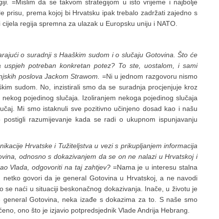
ji.
=Mislim da se takvom strategijom u isto vrijeme i najbolje
e prisu, prema kojoj bi Hrvatsku ipak trebalo zadržati zajedno s
i cijela regija spremna za ulazak u Europsku uniju i NATO.
ajući o suradnji s Haaškim sudom i o slučaju Gotovina. Što će
za uspjeh potreban konkretan potez? To ste, uostalom, i sami
anjskih poslova Jackom Strawom.
=Ni u jednom razgovoru nismo
kim sudom. No, inzistirali smo da se suradnja procjenjuje kroz
nekog pojedinog slučaja. Izoliranjem nekoga pojedinog slučaja
slučaj. Mi smo istaknuli sve pozitivno učinjeno dosad kao i našu
postigli razumijevanje kada se radi o ukupnom ispunjavanju
ikacije Hrvatske i Tužiteljstva u vezi s prikupljanjem informacija
ovina, odnosno s dokazivanjem da se on ne nalazi u Hrvatskoj i
ao Vlada, odgovoriti na taj zahtjev?
=Nama je u interesu stalna
d netko govori da je general Gotovina u Hrvatskoj, a ne navodi
se naći u situaciji beskonačnog dokazivanja. Inače, u životu je
je general Gotovina, neka izađe s dokazima za to. S naše smo
aćeno, ono što je izjavio potpredsjednik Vlade Andrija Hebrang.