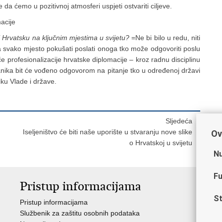
da ćemo u pozitivnoj atmosferi uspjeti ostvariti ciljeve.
macije
ati Hrvatsku na ključnim mjestima u svijetu?
=Ne bi bilo u redu, niti
svako mjesto pokušati poslati onoga tko može odgovoriti poslu
če profesionalizacije hrvatske diplomacije – kroz radnu disciplinu
lanika bit će vođeno odgovorom na pitanje tko u određenoj državi
iku Vlade i države.
Sljedeća
Iseljeništvo će biti naše uporište u stvaranju nove slike
Ov
o Hrvatskoj u svijetu
Nu
Fu
Pristup informacijama
V
St
Pristup informacijama
Ja
Službenik za zaštitu osobnih podataka
Nat