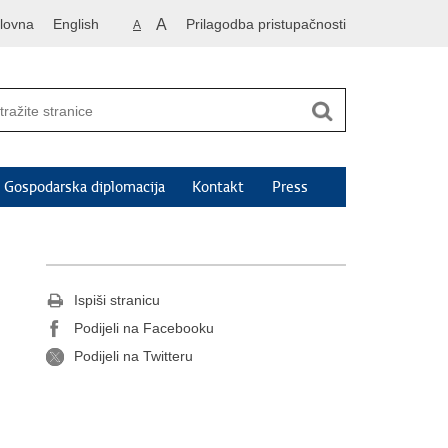
lovna
English
A
Prilagodba pristupačnosti
A
Gospodarska diplomacija
Kontakt
Press
Ispiši stranicu
Podijeli na Facebooku
Podijeli na Twitteru