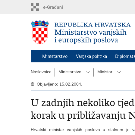
Preskoči
na
glavni
sadržaj
Ministarstvo
Vanjska politika
Diplomats
Naslovnica
Ministarstvo
Ministar
Objavljeno: 15.02.2004.
U zadnjih nekoliko tje
korak u približavanju
Hrvatski ministar vanjskih poslova u stalnom je 