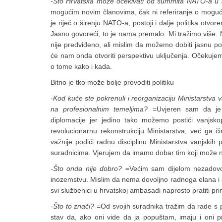
-Što Hrvatska može očekivati od summita NATO-a u li
mogućim novim članovima, čak ni referiranje o mogu
je riječ o širenju NATO-a, postoji i dalje politika otv
Jasno govoreći, to je nama premalo. Mi tražimo više. Ni
nije predviđeno, ali mislim da možemo dobiti jasnu po
će nam onda otvoriti perspektivu uključenja. Očekuj
o tome kako i kada.
Bitno je tko može bolje provoditi politiku
-Kod kuće ste pokrenuli i reorganizaciju Ministarstva va
na profesionalnim temeljima?
=Uvjeren sam da je t
diplomacije jer jedino tako možemo postići vanjskopo
revolucionarnu rekonstrukciju Ministarstva, već ga či
važnije podići radnu disciplinu Ministarstva vanjskih
suradnicima. Vjerujem da imamo dobar tim koji može na
-Što onda nije dobro?
=Većim sam dijelom nezadovolj
inozemstvu. Mislim da nema dovoljno radnoga elana i am
svi službenici u hrvatskoj ambasadi naprosto pratiti pri
-Što to znači?
=Od svojih suradnika tražim da rade s
stav da, ako oni vide da ja popuštam, imaju i oni p