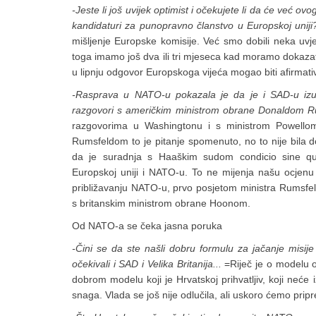
-Jeste li još uvijek optimist i očekujete li da će već ov
kandidaturi za punopravno članstvo u Europskoj uniji
mišljenje Europske komisije. Već smo dobili neka uvj
toga imamo još dva ili tri mjeseca kad moramo dokazati 
u lipnju odgovor Europskoga vijeća mogao biti afirmati
-Rasprava u NATO-u pokazala je da je i SAD-u izu
razgovori s američkim ministrom obrane Donaldom R
razgovorima u Washingtonu i s ministrom Powellom
Rumsfeldom to je pitanje spomenuto, no to nije bila
da je suradnja s Haaškim sudom condicio sine qua 
Europskoj uniji i NATO-u. To ne mijenja našu ocjenu
približavanju NATO-u, prvo posjetom ministra Rumsfeld
s britanskim ministrom obrane Hoonom.
Od NATO-a se čeka jasna poruka
-Čini se da ste našli dobru formulu za jačanje misij
očekivali i SAD i Velika Britanija...
=Riječ je o modelu o 
dobrom modelu koji je Hrvatskoj prihvatljiv, koji neće iz
snaga. Vlada se još nije odlučila, ali uskoro ćemo prip