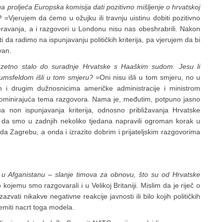
oga proljeća Europska komisija dati pozitivno mišljenje o hrvatskoj
?
=Vjerujem da ćemo u ožujku ili travnju uistinu dobiti pozitivno
eravanja, a i razgovori u Londonu nisu nas obeshrabrili. Nakon
da radimo na ispunjavanju političkih kriterija, pa vjerujem da bi
van.
zetno stalo do suradnje Hrvatske s Haaškim sudom. Jesu li
umsfeldom išli u tom smjeru?
=Oni nisu išli u tom smjeru, no u
 i drugim dužnosnicima američke administracije i ministrom
 dominirajuća tema razgovora. Nama je, međutim, potpuno jasno
non ispunjavanja kriterija, odnosno približavanja Hrvatske
 da smo u zadnjih nekoliko tjedana napravili ogroman korak u
a Zagrebu, a onda i izrazito dobrim i prijateljskim razgovorima
e u Afganistanu – slanje timova za obnovu, što su od Hrvatske
kojemu smo razgovarali i u Velikoj Britaniji. Mislim da je riječ o
azvati nikakve negativne reakcije javnosti ili bilo kojih političkih
remiti nacrt toga modela.