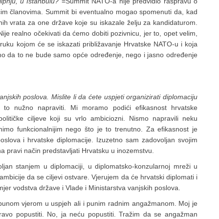
pnju, u Istanbulu?
=Summit NATO-a nije predvidio raspravu o
ćim članovima. Summit bi eventualno mogao spomenuti da, kad
orenih vrata za one države koje su iskazale želju za kandidaturom.
je realno očekivati da ćemo dobiti pozivnicu, jer to, opet velim,
ruku kojom će se iskazati približavanje Hrvatske NATO-u i koja
emo da to ne bude samo opće određenje, nego i jasno određenje
njskih poslova. Mislite li da ćete uspjeti organizirati diplomaciju
o nužno napraviti. Mi moramo podići efikasnost hrvatske
litičke ciljeve koji su vrlo ambiciozni. Nismo napravili neku
nimo funkcionalnijim nego što je to trenutno. Za efikasnost je
 poslova i hrvatske diplomacije. Izuzetno sam zadovoljan svojim
 pravi način predstavljati Hrvatsku u inozemstvu.
an stanjem u diplomaciji, u diplomatsko-konzularnoj mreži u
bicije da se ciljevi ostvare. Vjerujem da će hrvatski diplomati i
mjer vodstva države i Vlade i Ministarstva vanjskih poslova.
 punom vjerom u uspjeh ali i punim radnim angažmanom. Moj je
ravo popustiti. No, ja neću popustiti. Tražim da se angažman