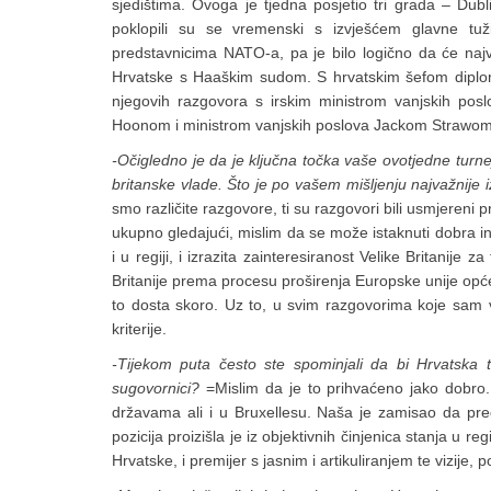
sjedištima. Ovoga je tjedna posjetio tri grada – Dub
poklopili su se vremenski s izvješćem glavne tuž
predstavnicima NATO-a, pa je bilo logično da će naj
Hrvatske s Haaškim sudom. S hrvatskim šefom diplom
njegovih razgovora s irskim ministrom vanjskih po
Hoonom i ministrom vanjskih poslova Jackom Strawom
-Očigledno je da je ključna točka vaše ovotjedne turn
britanske vlade. Što je po vašem mišljenju najvažnije iz
smo različite razgovore, ti su razgovori bili usmjereni p
ukupno gledajući, mislim da se može istaknuti dobra i
i u regiji, i izrazita zainteresiranost Velike Britanije 
Britanije prema procesu proširenja Europske unije općen
to dosta skoro. Uz to, u svim razgovorima koje sam vo
kriterije.
-Tijekom puta često ste spominjali da bi Hrvatska t
sugovornici?
=Mislim da je to prihvaćeno jako dobro
državama ali i u Bruxellesu. Naša je zamisao da pre
pozicija proizišla je iz objektivnih činjenica stanja u 
Hrvatske, i premijer s jasnim i artikuliranjem te vizije,