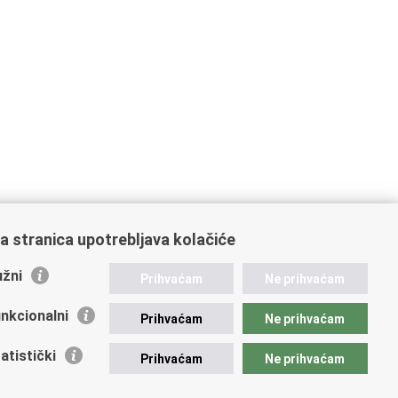
a stranica upotrebljava kolačiće
žni
Prihvaćam
Ne prihvaćam
nkcionalni
Prihvaćam
Ne prihvaćam
ažne poveznice
atistički
Prihvaćam
Ne prihvaćam
vna nabava u MVEP-u
ječaji