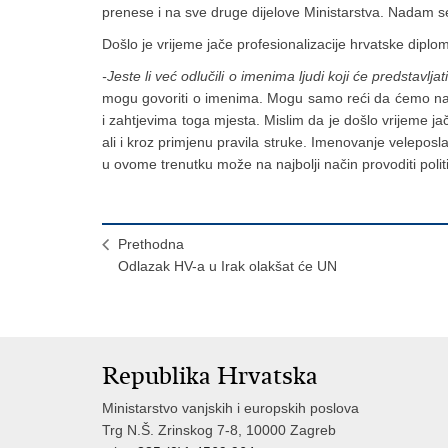
prenese i na sve druge dijelove Ministarstva. Nadam se 
Došlo je vrijeme jače profesionalizacije hrvatske diplo
-Jeste li već odlučili o imenima ljudi koji će predstavlj
mogu govoriti o imenima. Mogu samo reći da ćemo na 
i zahtjevima toga mjesta. Mislim da je došlo vrijeme ja
ali i kroz primjenu pravila struke. Imenovanje velepos
u ovome trenutku može na najbolji način provoditi polit
Prethodna
Odlazak HV-a u Irak olakšat će UN
Republika Hrvatska
Ministarstvo vanjskih i europskih poslova
Trg N.Š. Zrinskog 7-8, 10000 Zagreb