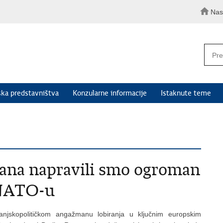
Nas
ka predstavništva
Konzularne informacije
Istaknute teme
dana napravili smo ogroman
 NATO-u
vanjskopolitičkom angažmanu lobiranja u ključnim europskim