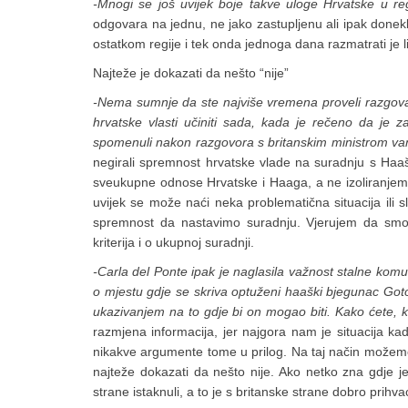
-Mnogi se još uvijek boje takve uloge Hrvatske u regi
odgovara na jednu, ne jako zastupljenu ali ipak donekl
ostatkom regije i tek onda jednoga dana razmatrati je l
Najteže je dokazati da nešto “nije”
-Nema sumnje da ste najviše vremena proveli razgovar
hrvatske vlasti učiniti sada, kada je rečeno da je 
spomenuli nakon razgovora s britanskim ministrom v
negirali spremnost hrvatske vlade na suradnju s Haaš
sveukupne odnose Hrvatske i Haaga, a ne izoliranjem 
uvijek se može naći neka problematična situacija ili 
spremnost da nastavimo suradnju. Vjerujem da smo 
kriterija i o ukupnoj suradnji.
-Carla del Ponte ipak je naglasila važnost stalne komun
o mjestu gdje se skriva optuženi haaški bjegunac Got
ukazivanjem na to gdje bi on mogao biti. Kako ćete, k
razmjena informacija, jer najgora nam je situacija ka
nikakve argumente tome u prilog. Na taj način možemo 
najteže dokazati da nešto nije. Ako netko zna gdje 
strane istaknuli, a to je s britanske strane dobro prihv