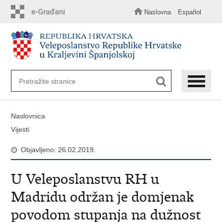
Preskoči
na
Naslovna
Español
glavni
sadržaj
Naslovnica
Vijesti
Objavljeno: 26.02.2019.
U Veleposlanstvu RH u
Madridu održan je domjenak
povodom stupanja na dužnost