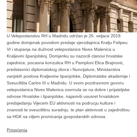
U Veleposlanstvu RH u Madridu održan je 26. veljace 2019.
godine domjenak povodom predaje vjerodajnica Kralju Felipeu
VI i stupanja na dužnost veleposlanice Nives Malenica u
Kraljevini španjolskoj. Domjenku su nazocili clanovi hrvatske
zajednice, pocasna konzulica RH u Pamploni Elica Brajnovic,
predstavnici diplomatskog zbora i Nuncijature, Ministarstva
vanjskih poslova Kraljevine španjolske, Diplomatske akademije i
Sveucilišta Carlos III u Madridu. U svom pozdravnom govoru
veleposlanica Nives Malenica osvrnula se na dobre i prijateljske
odnose Hrvatske i španjolske, najavivši ususret hrvatskom
predsjedanju Vijecem EU aktivnosti na podrucju kulture i
znanosti te sveucilišnu suradnju, te plan aktivnosti u zajedništvu
sa HGK sa ciljem promicanja gospodarskih odnosa.
Priopćenja