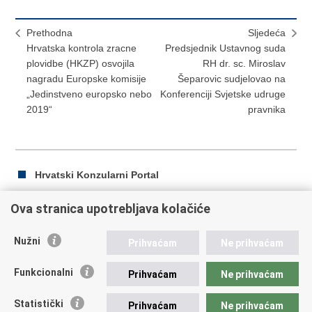
Prethodna
Sljedeća
Hrvatska kontrola zracne
Predsjednik Ustavnog suda
plovidbe (HKZP) osvojila
RH dr. sc. Miroslav
nagradu Europske komisije
Šeparovic sudjelovao na
„Jedinstveno europsko nebo
Konferenciji Svjetske udruge
2019“
pravnika
Hrvatski Konzularni Portal
Ova stranica upotrebljava kolačiće
Ispiši
Podijeli
Podijeli
Nužni
Prihvaćam
Ne prihvaćam
stranicu
na
na
Republika Hrvatska
Facebooku
Twitteru
Funkcionalni
Prihvaćam
Ne prihvaćam
Ministarstvo vanjskih i europskih poslova
Statistički
Prihvaćam
Ne prihvaćam
Trg N.Š. Zrinskog 7-8, 10000 Zagreb