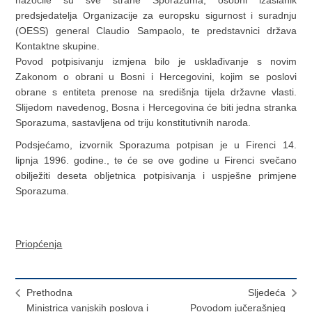
predsjedatelja Organizacije za europsku sigurnost i suradnju
(OESS) general Claudio Sampaolo, te predstavnici država
Kontaktne skupine.
Povod potpisivanju izmjena bilo je usklađivanje s novim
Zakonom o obrani u Bosni i Hercegovini, kojim se poslovi
obrane s entiteta prenose na središnja tijela državne vlasti.
Slijedom navedenog, Bosna i Hercegovina će biti jedna stranka
Sporazuma, sastavljena od triju konstitutivnih naroda.
Podsjećamo, izvornik Sporazuma potpisan je u Firenci 14.
lipnja 1996. godine., te će se ove godine u Firenci svečano
obilježiti deseta obljetnica potpisivanja i uspješne primjene
Sporazuma.
Priopćenja
Prethodna
Sljedeća
Ministrica vanjskih poslova i
Povodom jučerašnjeg