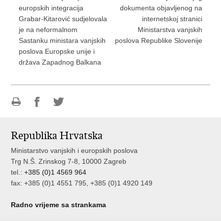
europskih integracija
dokumenta objavljenog na
Grabar-Kitarović sudjelovala
internetskoj stranici
je na neformalnom
Ministarstva vanjskih
Sastanku ministara vanjskih
poslova Republike Slovenije
poslova Europske unije i
država Zapadnog Balkana
Ispiši
Podijeli
Podijeli
stranicu
na
na
Republika Hrvatska
Facebooku
Twitteru
Ministarstvo vanjskih i europskih poslova
Trg N.Š. Zrinskog 7-8, 10000 Zagreb
tel.:
+385 (0)1 4569 964
fax: +385 (0)1 4551 795, +385 (0)1 4920 149
Radno vrijeme sa strankama