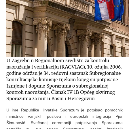
U Zagrebu u Regionalnom središtu za kontrolu
naoružanja i verifikaciju (RACVIAC), 10. ožujka 2006.
godine održan je 34. redovni sastanak Subregionalne
konzultacijske komisije tijekom kojeg su potpisane
Izmjene i dopune Sporazuma o subregionalnoj
kontroli naoružanja, Članak IV 1B Općeg okvirnog
Sporazuma za mir u Bosni i Hercegovini
U ime Republike Hrvatske Sporazum je potpisao pomoćnik
ministrice vanjskih poslova i europskih integracija Pjer
Šimunović. Svečanoj ceremoniji potpisivanja Sporazuma
nazočile su sve strane Sporazuma, osobni izaslanik