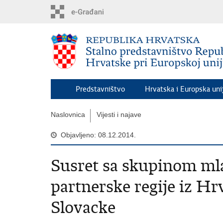
Preskoči
na
glavni
sadržaj
Predstavništvo
Hrvatska i Europska uni
Naslovnica
Vijesti i najave
Objavljeno: 08.12.2014.
Susret sa skupinom mla
partnerske regije iz Hrva
Slovacke