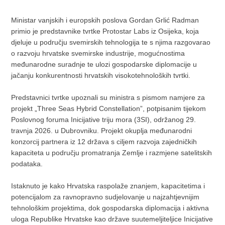
Ministar vanjskih i europskih poslova Gordan Grlić Radman
primio je predstavnike tvrtke Protostar Labs iz Osijeka, koja
djeluje u području svemirskih tehnologija te s njima razgovarao
o razvoju hrvatske svemirske industrije, mogućnostima
međunarodne suradnje te ulozi gospodarske diplomacije u
jačanju konkurentnosti hrvatskih visokotehnoloških tvrtki.
Predstavnici tvrtke upoznali su ministra s pismom namjere za
projekt „Three Seas Hybrid Constellation”, potpisanim tijekom
Poslovnog foruma Inicijative triju mora (3SI), održanog 29.
travnja 2026. u Dubrovniku. Projekt okuplja međunarodni
konzorcij partnera iz 12 država s ciljem razvoja zajedničkih
kapaciteta u području promatranja Zemlje i razmjene satelitskih
podataka.
Istaknuto je kako Hrvatska raspolaže znanjem, kapacitetima i
potencijalom za ravnopravno sudjelovanje u najzahtjevnijim
tehnološkim projektima, dok gospodarska diplomacija i aktivna
uloga Republike Hrvatske kao države suutemeljiteljice Inicijative