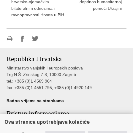
hrvatsko-njemačkim
doprinos humanitarnoj
bilateralnim odnosima i
pomoći Ukrajini
ravnopravnosti Hrvata u BiH
Ispiši
Podijeli
Podijeli
stranicu
na
na
Republika Hrvatska
Facebooku
Twitteru
Ministarstvo vanjskih i europskih poslova
Trg N.Š. Zrinskog 7-8, 10000 Zagreb
tel.:
+385 (0)1 4569 964
fax: +385 (0)1 4551 795, +385 (0)1 4920 149
Radno vrijeme sa strankama
Pristup informacijama
Ova stranica upotrebljava kolačiće
Pristup informacijama
Službenik za zaštitu osobnih podataka