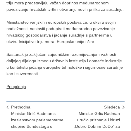
triju mora predstavljaju važan doprinos međunarodnom
povezivanju hrvatskih tvrtki i otvaranju novih prilika za suradnju.
Ministarstvo vanjskih i europskih poslova će, u okviru svojih
nadležnosti, nastaviti podupirati međunarodno povezivanje
hrvatskog gospodarstva i jačanje suradnje s partnerima u
okviru Inicijative triju mora, Europske unije i šire.
Sastanak je zaključen zajedničkim razumijevanjem važnosti
daljnjeg dijaloga između državnih institucija i domaće industrije
u kontekstu jačanja europske tehnološke i sigurnosne suradnje
kao i suverenosti.
Priopćenja
Prethodna
Sljedeća
Ministar Grlić Radman s
Ministar Grlić Radman
izaslanstvom parlamentarne
uručio priznanje Udruzi
skupine Bundestaga o
„Dobro Dobrim DoDo“ za