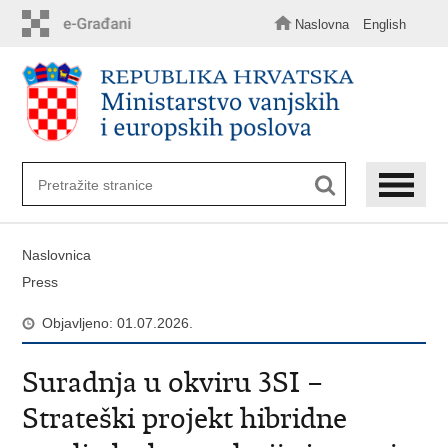
Preskoči
na
Naslovna
English
glavni
sadržaj
Naslovnica
Press
Objavljeno: 01.07.2026.
Suradnja u okviru 3SI –
Strateški projekt hibridne