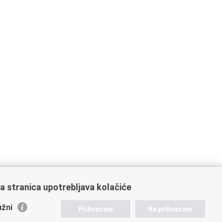
a stranica upotrebljava kolačiće
žni
Prihvaćam
Ne prihvaćam