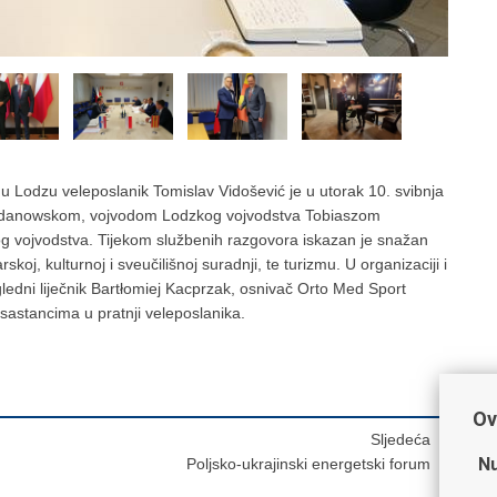
 Lodzu veleposlanik Tomislav Vidošević je u utorak 10. svibnja
danowskom, vojvodom Lodzkog vojvodstva Tobiaszom
 vojvodstva. Tijekom službenih razgovora iskazan je snažan
oj, kulturnoj i sveučilišnoj suradnji, te turizmu. U organizaciji i
gledni liječnik Bartłomiej Kacprzak, osnivač Orto Med Sport
na sastancima u pratnji veleposlanika.
Ov
Sljedeća
Nu
Poljsko-ukrajinski energetski forum