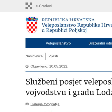
Preskoči
na
glavni
sadržaj
Veleposlanstvo
Bilateralni odn
Naslovnica
Vijesti
Objavljeno: 10.05.2022.
Službeni posjet velepo
vojvodstvu i gradu Lod
Galerija fotografija