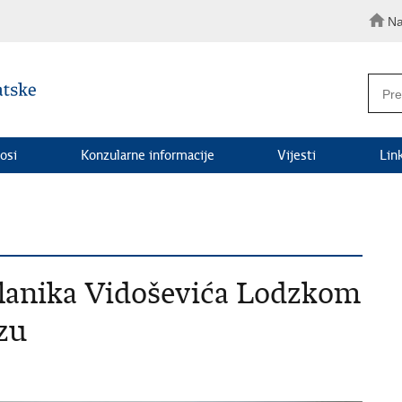
Na
osi
Konzularne informacije
Vijesti
Lin
slanika Vidoševića Lodzkom
zu