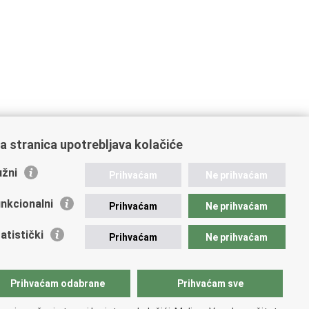
a stranica upotrebljava kolačiće
žni
Prihvaćam
Ne prihvaćam
nkcionalni
Prihvaćam
Ne prihvaćam
atistički
Prihvaćam
Ne prihvaćam
Prihvaćam odabrane
Prihvaćam sve