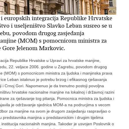
i europskih integracija Republike Hrvatske
štvo i useljeništvo Slavko Leban susreo se u
agrebu, povodom drugog zasjedanja
manjine (MOM) s pomocnicom ministra za
ne Gore Jelenom Markovic.
racija Republike Hrvatske u Upravi za hrvatske manjine,
rijedu, 22. veljace 2006. godine u Zagrebu, povodom drugog
e (MOM) s pomocnicom ministra za ljudska i manjinska prava
ice Leban istaknuo je potrebu brzog i efikasnog rješavanja
iji i Crnoj Gori. Napomenuo je da trenutno postoji povoljna
pništvu hrvatske nacionalne manjine na lokalnoj i državnoj razini
strane za rješavanje tog pitanja. Pomocnica ministra za ljudska i
ajavila je održavanje sjednica MOM-a na podrucjima s vecom
odbor za manjine na svom je drugom zasjedanju raspravljao o
ju predstavnika manjina u predstavnickim i drugim tijelima
ja institucija nacionalnih manjina. Takoder je usvojen Poslovnik o