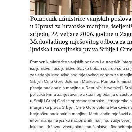
Pomocnik ministrice vanjskih poslova 
u Upravi za hrvatske manjine, iseljeni
srijedu, 22. veljace 2006. godine u Z
Meduvladinog mješovitog odbora za 
ljudska i manjinska prava Srbije i Cr
Pomocnik ministrice vanjskih poslova i europskih integ
iseljeništvo i useljeništvo Slavko Leban susreo se u s
zasjedanja Meduvladinog mješovitog odbora za manjin
Srbije i Crne Gore Jelenom Markovic. Pomocnik ministr
pitanja nacionalnih manjina u Republici Hrvatskoj i Srb
politicka klima za rješavanje aktualnog pitanja o zastu
u Srbiji i Crnoj Gori te spremnost srpske i crnogorske 
manjinska prava Srbije i Crne Gore Jelena Markovic n
brojnošcu nacionalnih manjina. Meduvladin mješoviti 
informiranju na jeziku nacionalnih manjina, sudjelovan
lokalne i državne vlasti, pitanjima školstva i financiran