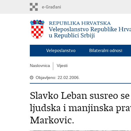
Preskoči
na
glavni
sadržaj
Veleposlanstvo
Bilateralni odnosi
Naslovnica
Vijesti
Objavljeno: 22.02.2006.
Slavko Leban susreo s
ljudska i manjinska pr
Markovic.