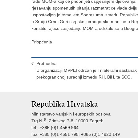
radu MOM-a koji ce pridonijeti uspješnijem djelovanj
rješavanju spomenutih pitanja razmatrat ce vlade dvi
uspostavljen je temeljem Sporazuma izmedu Republike H
u Srbiji i Crnoj Gori i srpske i crnogorske manjine u 
konstituirajuce zasjedanje MOM-a održalo se u Beogr
Priopćenja
Prethodna
U organizaciji MVPEI održan je Trilateralni sastanak
prekogranicnoj suradnji izmedu RH, BiH, te SCG.
Republika Hrvatska
Ministarstvo vanjskih i europskih poslova
Trg N.Š. Zrinskog 7-8, 10000 Zagreb
tel.:
+385 (0)1 4569 964
fax: +385 (0)1 4551 795, +385 (0)1 4920 149