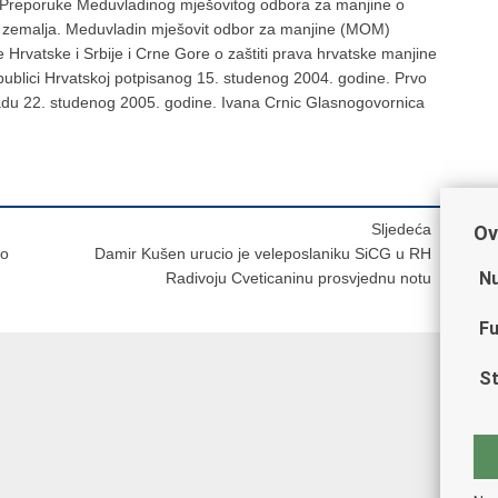
u. Preporuke Meduvladinog mješovitog odbora za manjine o
ju zemalja. Meduvladin mješovit odbor za manjine (MOM)
rvatske i Srbije i Crne Gore o zaštiti prava hrvatske manjine
Republici Hrvatskoj potpisanog 15. studenog 2004. godine. Prvo
adu 22. studenog 2005. godine. Ivana Crnic Glasnogovornica
Sljedeća
Ov
 o
Damir Kušen urucio je veleposlaniku SiCG u RH
Nu
Radivoju Cveticaninu prosvjednu notu
Fu
St