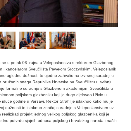
o se u petak 06. rujna u Veleposlanstvu s rektorom Glazbenog
m i kancelarom Sveučilišta Pawełom Sroczyńskim. Veleposlanik
mno uglednu dužnost, te ujedno zahvalio na izvrsnoj suradnji u
ana oružanih snaga Republike Hrvatske na Sveučilištu u svibnju
nje formalne suradnje s Glazbenom akademijom Sveučilišta u
imnom poljskom glazbeniku koji je dugo djelovao i živio u
duće godine u Varšavi. Rektor Strahl je istaknuo kako mu je
voj dužnosti te istaknuo značaj suradnje s Veleposlanstvom uz
alizirati projekt jednog velikog poljskog glazbenika koji je
jednu potvrdu sjajnih odnosa poljskog i hrvatskog naroda i naših