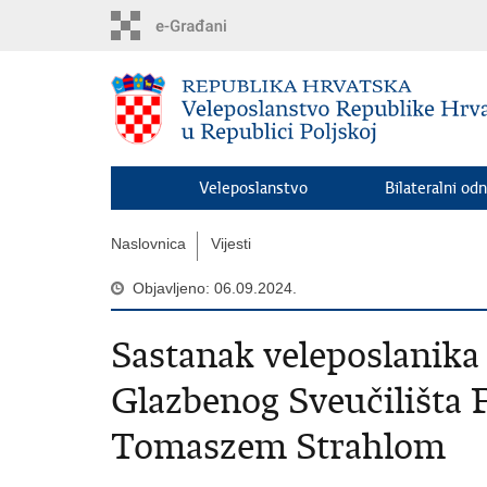
Preskoči
na
glavni
sadržaj
Veleposlanstvo
Bilateralni odn
Naslovnica
Vijesti
Objavljeno: 06.09.2024.
Sastanak veleposlanika
Glazbenog Sveučilišta 
Tomaszem Strahlom