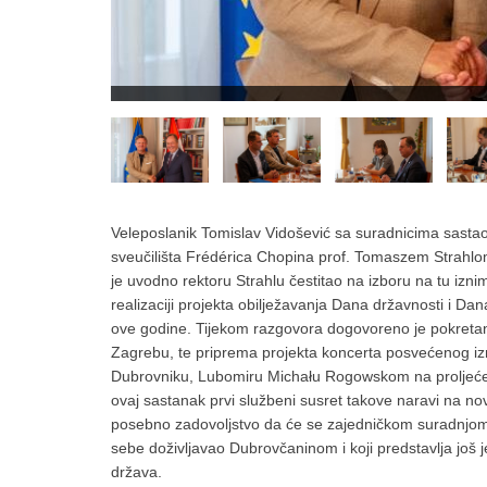
Veleposlanik Tomislav Vidošević sa suradnicima sasta
sveučilišta Frédérica Chopina prof. Tomaszem Strahlo
je uvodno rektoru Strahlu čestitao na izboru na tu izni
realizaciji projekta obilježavanja Dana državnosti i D
ove godine. Tijekom razgovora dogovoreno je pokreta
Zagrebu, te priprema projekta koncerta posvećenog izn
Dubrovniku, Lubomiru Michału Rogowskom na proljeće i
ovaj sastanak prvi službeni susret takove naravi na no
posebno zadovoljstvo da će se zajedničkom suradnjom re
sebe doživljavao Dubrovčaninom i koji predstavlja još 
država.