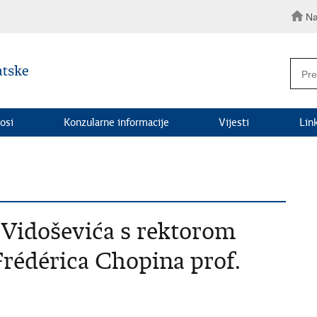
Na
osi
Konzularne informacije
Vijesti
Lin
 Vidoševića s rektorom
Frédérica Chopina prof.