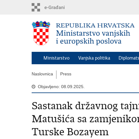
Preskoči
na
glavni
sadržaj
Ministarstvo
Vanjska politika
Diplomats
Naslovnica
Press
Objavljeno: 08.09.2025.
Sastanak državnog tajni
Matušića sa zamjeniko
Turske Bozayem