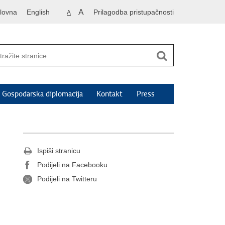
lovna
English
A
Prilagodba pristupačnosti
A
Gospodarska diplomacija
Kontakt
Press
Ispiši stranicu
Podijeli na Facebooku
Podijeli na Twitteru