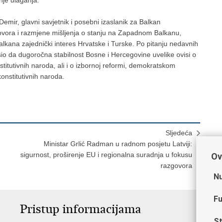
 Demir, glavni savjetnik i posebni izaslanik za Balkan
vora i razmjene mišljenja o stanju na Zapadnom Balkanu,
alkana zajednički interes Hrvatske i Turske. Po pitanju nedavnih
sio da dugoročna stabilnost Bosne i Hercegovine uvelike ovisi o
titutivnih naroda, ali i o izbornoj reformi, demokratskom
onstitutivnih naroda.
Sljedeća
Ministar Grlić Radman u radnom posjetu Latviji:
sigurnost, proširenje EU i regionalna suradnja u fokusu
Ov
razgovora
Nu
Fu
Pristup informacijama
V
St