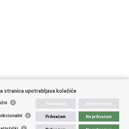
a stranica upotrebljava kolačiće
žni
Prihvaćam
Ne prihvaćam
nkcionalni
Prihvaćam
Ne prihvaćam
ažne poveznice
atistički