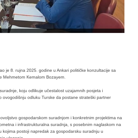
ao je 8. rujna 2025. godine u Ankari političke konzultacije sa
urske Mehmetom Kemalom Bozayem.
suradnje, koju odlikuje učestalost uzajamnih posjeta i
o ovogodišnju odluku Turske da postane strateški partner
 zadovoljstvo gospodarskom suradnjom i konkretnim projektima na
prometna i infrastrukturalna suradnja, s posebnim naglaskom na
a u kojima postoji napredak za gospodarsku suradnju u
nje ulaganja.