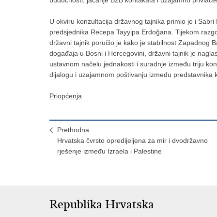
U okviru konzultacija državnog tajnika primio je i Sabri
predsjednika Recepa Tayyipa Erdoğana. Tijekom razgo
državni tajnik poručio je kako je stabilnost Zapadnog B
događaja u Bosni i Hercegovini, državni tajnik je nagla
ustavnom načelu jednakosti i suradnje između triju kons
dijalogu i uzajamnom poštivanju između predstavnika k
Priopćenja
Prethodna
Hrvatska čvrsto opredijeljena za mir i dvodržavno
rješenje između Izraela i Palestine
Republika Hrvatska