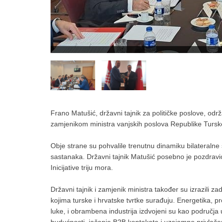
Frano Matušić, državni tajnik za političke poslove, održ
zamjenikom ministra vanjskih poslova Republike T
Obje strane su pohvalile trenutnu dinamiku bilateralne 
sastanaka. Državni tajnik Matušić posebno je pozdravi
Inicijative triju mora.
Državni tajnik i zamjenik ministra također su izrazili
kojima turske i hrvatske tvrtke surađuju. Energetika, 
luke, i obrambena industrija izdvojeni su kao područj
budućnosti, jačanje B2B kontakata i uzajamno privlače