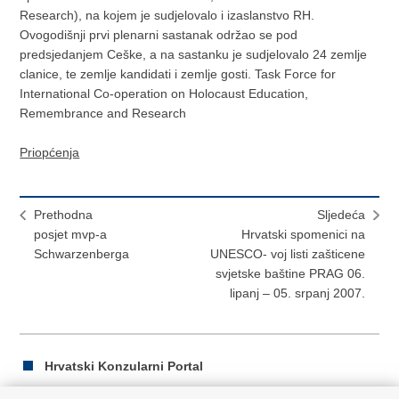
Research), na kojem je sudjelovalo i izaslanstvo RH.
Ovogodišnji prvi plenarni sastanak održao se pod
predsjedanjem Ceške, a na sastanku je sudjelovalo 24 zemlje
clanice, te zemlje kandidati i zemlje gosti. Task Force for
International Co-operation on Holocaust Education,
Remembrance and Research
Priopćenja
Prethodna
Sljedeća
posjet mvp-a
Hrvatski spomenici na
Schwarzenberga
UNESCO- voj listi zašticene
svjetske baštine PRAG 06.
lipanj – 05. srpanj 2007.
Hrvatski Konzularni Portal