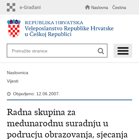
Preskoči
na
Naslovna
Čestina
glavni
sadržaj
Naslovnica
Vijesti
Objavljeno: 12.06.2007.
Radna skupina za
medunarodnu suradnju u
podrucju obrazovanja, sjecanja