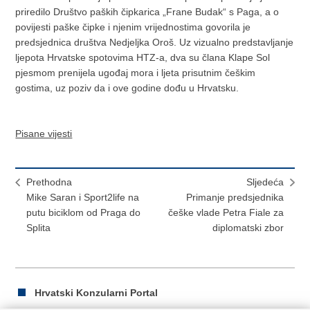
priredilo Društvo paških čipkarica „Frane Budak“ s Paga, a o
povijesti paške čipke i njenim vrijednostima govorila je
predsjednica društva Nedjeljka Oroš. Uz vizualno predstavljanje
ljepota Hrvatske spotovima HTZ-a, dva su člana Klape Sol
pjesmom prenijela ugođaj mora i ljeta prisutnim češkim
gostima, uz poziv da i ove godine dođu u Hrvatsku.
Pisane vijesti
Prethodna
Sljedeća
Mike Saran i Sport2life na
Primanje predsjednika
putu biciklom od Praga do
češke vlade Petra Fiale za
Splita
diplomatski zbor
Hrvatski Konzularni Portal