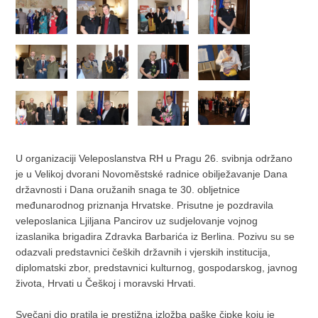
U organizaciji Veleposlanstva RH u Pragu 26. svibnja održano
je u Velikoj dvorani Novoměstské radnice obilježavanje Dana
državnosti i Dana oružanih snaga te 30. obljetnice
međunarodnog priznanja Hrvatske. Prisutne je pozdravila
veleposlanica Ljiljana Pancirov uz sudjelovanje vojnog
izaslanika brigadira Zdravka Barbarića iz Berlina. Pozivu su se
odazvali predstavnici čeških državnih i vjerskih institucija,
diplomatski zbor, predstavnici kulturnog, gospodarskog, javnog
života, Hrvati u Češkoj i moravski Hrvati.
Svečani dio pratila je prestižna izložba paške čipke koju je