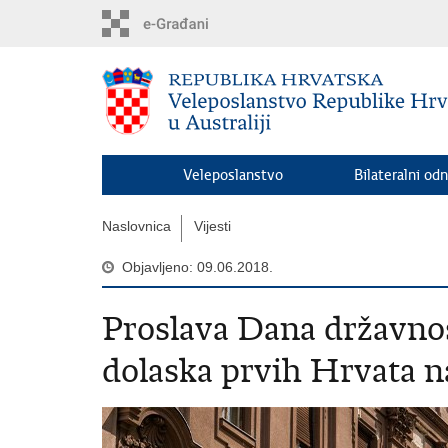
Preskoči
na
glavni
sadržaj
Veleposlanstvo
Bilateralni odn
Naslovnica
Vijesti
Objavljeno: 09.06.2018.
Proslava Dana državnost
dolaska prvih Hrvata n