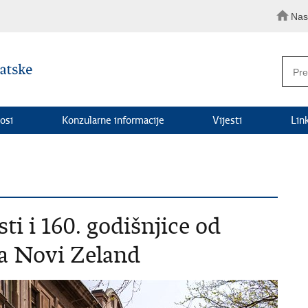
Nas
osi
Konzularne informacije
Vijesti
Lin
i i 160. godišnjice od
a Novi Zeland