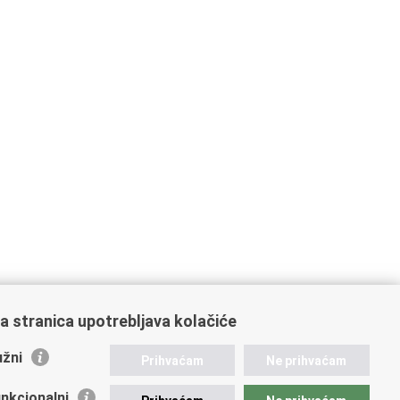
a stranica upotrebljava kolačiće
žni
Prihvaćam
Ne prihvaćam
nkcionalni