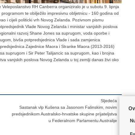
 Veleposlanstvo RH Canberra organiziralo je u subotu 9. lipnja
 programom te obilježilo impresivnu obljetnicu - 160 godina od
ao i cijeli politicki vrh Novog Zelanda. Pozivnom pismu
tpredsjednik Vlade Novog Zelanda i ministar vanjskih poslova
egionalni razvoj Shane Jones sa suprugom, voda oporbe i
ugom, bivša potpredsjednica Vlade i sada zamjenica
m predsjednica Zajednice Maora i Stranke Maora (2013-2016)
sa suprugom i Sir Peter Talijancic sa suprugom, kao i brojna
stva vanjskih poslova Novog Zelanda u toj zemlji danas živi oko
Sljedeća
Sastanak vlp Kušena sa Jasonom Falinskim, novim
Ov
predsjednikom Australsko-hrvatske skupine prijateljstva
Nu
u Federalnom Parlamentu Australije
Fu