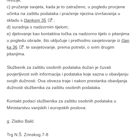
revizije;
c) pružanje savjeta, kada je to zatraženo, u pogledu procjene
učinka na zaštitu podataka i praćenje njezina izvršavanja u
skladu s
člankom 35
.;
d) suradnja s nadzornim tijelom;
e) djelovanje kao kontaktna točka za nadzorno tijelo o pitanjima
u pogledu obrade, što uključuje i prethodno savjetovanje iz
član
ka 36
. te savjetovanje, prema potrebi, o svim drugim
pitanjima.
Službenik za zaštitu osobnih podataka dužan je čuvati
povjerljivost svih informacija i podataka koje sazna u obavljanju
svojih dužnosti. Ova obveza traje i nakon prestanka obavljanja
dužnosti službenika za zaštitu osobnih podataka.
Kontakt podaci službenika za zaštitu osobnih podataka u
Ministarstvu vanjskih i europskih poslova:
g. Zlatko Balić
Trg N.Š. Zrinskog 7-8