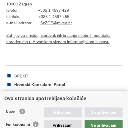
10000 Zagreb
telefon: +385 1 4597 429
telefaks: +385 1 4597 455
e-mail adresa:
SzZOP@mvep.hr
Zahtjev za pristup, ispravak i/ili brisanje osobnih podataka
obrađenima u Hrvatskom viznom informacijskom sustavu
BREXIT
Hrvatski Konzularni Portal
Ova stranica upotrebljava kolačiće
Ispiši
Podijeli
Podijeli
Nužni
Prihvaćam
Ne prihvaćam
stranicu
na
na
Republika Hrvatska
Facebooku
Twitteru
Funkcionalni
Prihvaćam
Ne prihvaćam