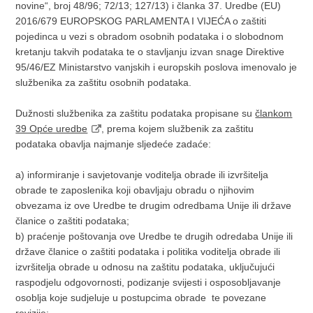
novine“, broj 48/96; 72/13; 127/13) i članka 37. Uredbe (EU)
2016/679 EUROPSKOG PARLAMENTA I VIJEĆA o zaštiti
pojedinca u vezi s obradom osobnih podataka i o slobodnom
kretanju takvih podataka te o stavljanju izvan snage Direktive
95/46/EZ Ministarstvo vanjskih i europskih poslova imenovalo je
službenika za zaštitu osobnih podataka.
Dužnosti službenika za zaštitu podataka propisane su
člankom
39 Opće uredbe
, prema kojem službenik za zaštitu
podataka obavlja najmanje sljedeće zadaće:
a) informiranje i savjetovanje voditelja obrade ili izvršitelja
obrade te zaposlenika koji obavljaju obradu o njihovim
obvezama iz ove Uredbe te drugim odredbama Unije ili države
članice o zaštiti podataka;
b) praćenje poštovanja ove Uredbe te drugih odredaba Unije ili
države članice o zaštiti podataka i politika voditelja obrade ili
izvršitelja obrade u odnosu na zaštitu podataka, uključujući
raspodjelu odgovornosti, podizanje svijesti i osposobljavanje
osoblja koje sudjeluje u postupcima obrade te povezane