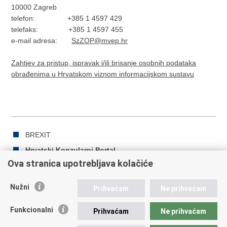
10000 Zagreb
telefon: +385 1 4597 429
telefaks: +385 1 4597 455
e-mail adresa:
SzZOP@mvep.hr
Zahtjev za pristup, ispravak i/ili brisanje osobnih podataka
obrađenima u Hrvatskom viznom informacijskom sustavu
BREXIT
Hrvatski Konzularni Portal
Ova stranica upotrebljava kolačiće
Nužni
Prihvaćam
Ne prihvaćam
Ispiši
Podijeli
Podijeli
stranicu
na
na
Funkcionalni
Prihvaćam
Ne prihvaćam
Republic of Croatia
Facebooku
Twitteru