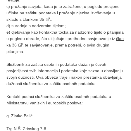
revizije;
c) pružanje savjeta, kada je to zatraženo, u pogledu procjene
učinka na zaštitu podataka i praćenje njezina izvršavanja u
skladu s
člankom 35
.;
d) suradnja s nadzornim tijelom;
e) djelovanje kao kontaktna točka za nadzorno tijelo o pitanjima
u pogledu obrade, što uključuje i prethodno savjetovanje iz
član
ka 36
. te savjetovanje, prema potrebi, o svim drugim
pitanjima.
Službenik za zaštitu osobnih podataka dužan je čuvati
povjerljivost svih informacija i podataka koje sazna u obavljanju
svojih dužnosti. Ova obveza traje i nakon prestanka obavljanja
dužnosti službenika za zaštitu osobnih podataka.
Kontakt podaci službenika za zaštitu osobnih podataka u
Ministarstvu vanjskih i europskih poslova:
g. Zlatko Balić
Trg N.Š. Zrinskog 7-8