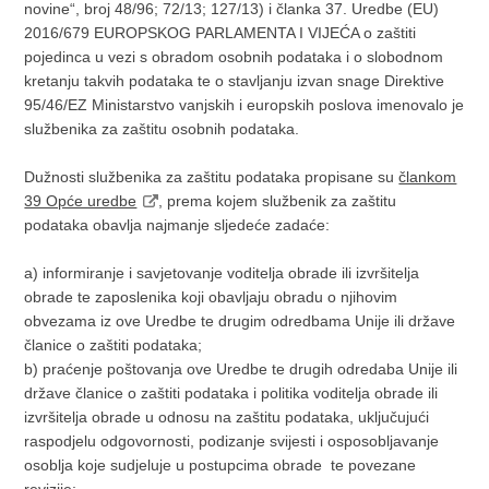
novine“, broj 48/96; 72/13; 127/13) i članka 37. Uredbe (EU)
2016/679 EUROPSKOG PARLAMENTA I VIJEĆA o zaštiti
pojedinca u vezi s obradom osobnih podataka i o slobodnom
kretanju takvih podataka te o stavljanju izvan snage Direktive
95/46/EZ Ministarstvo vanjskih i europskih poslova imenovalo je
službenika za zaštitu osobnih podataka.
Dužnosti službenika za zaštitu podataka propisane su
člankom
39 Opće uredbe
, prema kojem službenik za zaštitu
podataka obavlja najmanje sljedeće zadaće:
a) informiranje i savjetovanje voditelja obrade ili izvršitelja
obrade te zaposlenika koji obavljaju obradu o njihovim
obvezama iz ove Uredbe te drugim odredbama Unije ili države
članice o zaštiti podataka;
b) praćenje poštovanja ove Uredbe te drugih odredaba Unije ili
države članice o zaštiti podataka i politika voditelja obrade ili
izvršitelja obrade u odnosu na zaštitu podataka, uključujući
raspodjelu odgovornosti, podizanje svijesti i osposobljavanje
osoblja koje sudjeluje u postupcima obrade te povezane