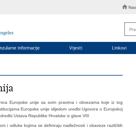
Nas
nzularne informacije
Vijesti
Linkovi
ija
anica Europske unije sa svim pravima i obvezama koje iz tog
nstitucijama Europske unije slijedom uredbi Ugovora o Europskoj
odredbi Ustava Republike Hrvatske iz glave VIII.
i i odluke kojima se definiraju nadležnosti i obaveze različitih