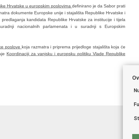
like Hrvatske u europskim poslovima
definirano je da Sabor prati
zmatra dokumente Europske unije i stajališta Republike Hrvatske i
predlaganja kandidata Republike Hrvatske za institucije i tijela
suradnji nacionalnih parlamenata i u suradnji s Europskim
ke poslove
koja razmatra i priprema prijedloge stajališta koja će
ćuje
Koordinaciji za vanjsku i europsku politiku Vlade Republike
Ov
Nu
Fu
St