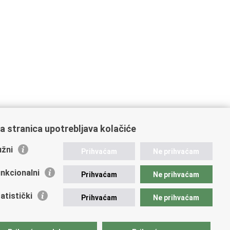
a stranica upotrebljava kolačiće
žni
Prihvaćam
Ne prihvaćam
nkcionalni
Prihvaćam
Ne prihvaćam
atistički
Prihvaćam
Ne prihvaćam