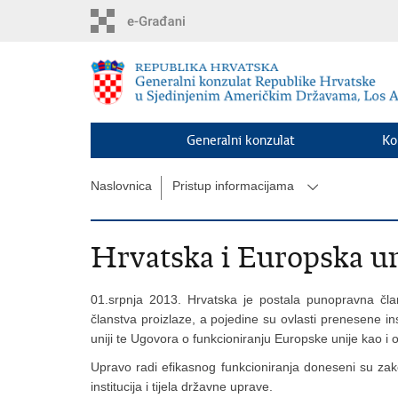
Preskoči
na
glavni
sadržaj
Generalni konzulat
Ko
Naslovnica
Pristup informacijama
Hrvatska i Europska un
01.srpnja 2013. Hrvatska je postala punopravna čl
članstva proizlaze, a pojedine su ovlasti prenesene i
uniji te Ugovora o funkcioniranju Europske unije kao i 
Upravo radi efikasnog funkcioniranja doneseni su zakon
institucija i tijela državne uprave.