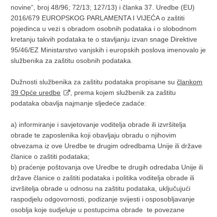
novine“, broj 48/96; 72/13; 127/13) i članka 37. Uredbe (EU)
2016/679 EUROPSKOG PARLAMENTA I VIJEĆA o zaštiti
pojedinca u vezi s obradom osobnih podataka i o slobodnom
kretanju takvih podataka te o stavljanju izvan snage Direktive
95/46/EZ Ministarstvo vanjskih i europskih poslova imenovalo je
službenika za zaštitu osobnih podataka.
Dužnosti službenika za zaštitu podataka propisane su
člankom
39 Opće uredbe
, prema kojem službenik za zaštitu
podataka obavlja najmanje sljedeće zadaće:
a) informiranje i savjetovanje voditelja obrade ili izvršitelja
obrade te zaposlenika koji obavljaju obradu o njihovim
obvezama iz ove Uredbe te drugim odredbama Unije ili države
članice o zaštiti podataka;
b) praćenje poštovanja ove Uredbe te drugih odredaba Unije ili
države članice o zaštiti podataka i politika voditelja obrade ili
izvršitelja obrade u odnosu na zaštitu podataka, uključujući
raspodjelu odgovornosti, podizanje svijesti i osposobljavanje
osoblja koje sudjeluje u postupcima obrade te povezane