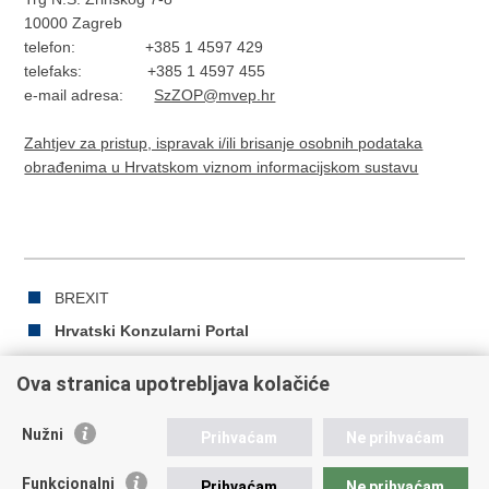
10000 Zagreb
telefon: +385 1 4597 429
telefaks: +385 1 4597 455
e-mail adresa:
SzZOP@mvep.hr
Zahtjev za pristup, ispravak i/ili brisanje osobnih podataka
obrađenima u Hrvatskom viznom informacijskom sustavu
BREXIT
Hrvatski Konzularni Portal
Ova stranica upotrebljava kolačiće
Ispiši
Podijeli
Podijeli
Nužni
Prihvaćam
Ne prihvaćam
stranicu
na
na
Republika Hrvatska
Facebooku
Twitteru
Funkcionalni
Prihvaćam
Ne prihvaćam