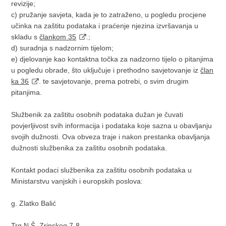
revizije;
c) pružanje savjeta, kada je to zatraženo, u pogledu procjene
učinka na zaštitu podataka i praćenje njezina izvršavanja u
skladu s
člankom 35
.;
d) suradnja s nadzornim tijelom;
e) djelovanje kao kontaktna točka za nadzorno tijelo o pitanjima
u pogledu obrade, što uključuje i prethodno savjetovanje iz
član
ka 36
. te savjetovanje, prema potrebi, o svim drugim
pitanjima.
Službenik za zaštitu osobnih podataka dužan je čuvati
povjerljivost svih informacija i podataka koje sazna u obavljanju
svojih dužnosti. Ova obveza traje i nakon prestanka obavljanja
dužnosti službenika za zaštitu osobnih podataka.
Kontakt podaci službenika za zaštitu osobnih podataka u
Ministarstvu vanjskih i europskih poslova:
g. Zlatko Balić
Trg N.Š. Zrinskog 7-8