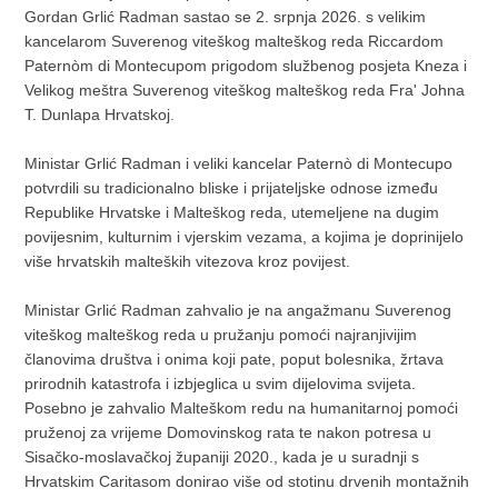
Gordan Grlić Radman sastao se 2. srpnja 2026. s velikim
kancelarom Suverenog viteškog malteškog reda Riccardom
Paternòm di Montecupom prigodom službenog posjeta Kneza i
Velikog meštra Suverenog viteškog malteškog reda Fra' Johna
T. Dunlapa Hrvatskoj.
Ministar Grlić Radman i veliki kancelar Paternò di Montecupo
potvrdili su tradicionalno bliske i prijateljske odnose između
Republike Hrvatske i Malteškog reda, utemeljene na dugim
povijesnim, kulturnim i vjerskim vezama, a kojima je doprinijelo
više hrvatskih malteških vitezova kroz povijest.
Ministar Grlić Radman zahvalio je na angažmanu Suverenog
viteškog malteškog reda u pružanju pomoći najranjivijim
članovima društva i onima koji pate, poput bolesnika, žrtava
prirodnih katastrofa i izbjeglica u svim dijelovima svijeta.
Posebno je zahvalio Malteškom redu na humanitarnoj pomoći
pruženoj za vrijeme Domovinskog rata te nakon potresa u
Sisačko-moslavačkoj županiji 2020., kada je u suradnji s
Hrvatskim Caritasom donirao više od stotinu drvenih montažnih