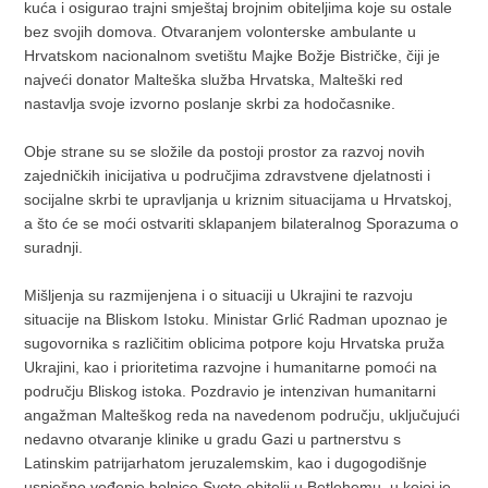
kuća i osigurao trajni smještaj brojnim obiteljima koje su ostale
bez svojih domova. Otvaranjem volonterske ambulante u
Hrvatskom nacionalnom svetištu Majke Božje Bistričke, čiji je
najveći donator Malteška služba Hrvatska, Malteški red
nastavlja svoje izvorno poslanje skrbi za hodočasnike.
Obje strane su se složile da postoji prostor za razvoj novih
zajedničkih inicijativa u područjima zdravstvene djelatnosti i
socijalne skrbi te upravljanja u kriznim situacijama u Hrvatskoj,
a što će se moći ostvariti sklapanjem bilateralnog Sporazuma o
suradnji.
Mišljenja su razmijenjena i o situaciji u Ukrajini te razvoju
situacije na Bliskom Istoku. Ministar Grlić Radman upoznao je
sugovornika s različitim oblicima potpore koju Hrvatska pruža
Ukrajini, kao i prioritetima razvojne i humanitarne pomoći na
području Bliskog istoka. Pozdravio je intenzivan humanitarni
angažman Malteškog reda na navedenom području, uključujući
nedavno otvaranje klinike u gradu Gazi u partnerstvu s
Latinskim patrijarhatom jeruzalemskim, kao i dugogodišnje
uspješno vođenje bolnice Svete obitelji u Betlehemu, u kojoj je