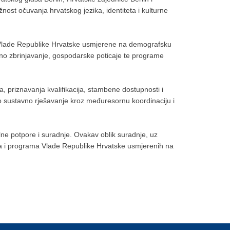
ost očuvanja hrvatskog jezika, identiteta i kulturne
osti Vlade Republike Hrvatske usmjerene na demografsku
eno zbrinjavanje, gospodarske poticaje te programe
, priznavanja kvalifikacija, stambene dostupnosti i
hovo sustavno rješavanje kroz međuresornu koordinaciju i
lne potpore i suradnje. Ovakav oblik suradnje, uz
era i programa Vlade Republike Hrvatske usmjerenih na