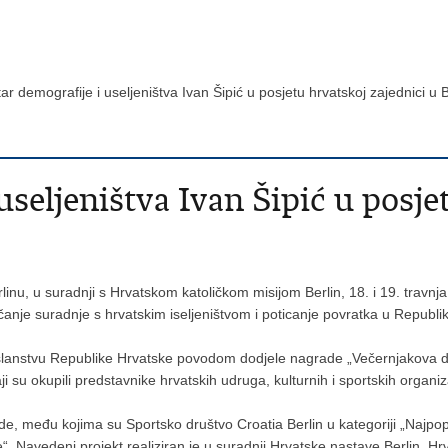
tar demografije i useljeništva Ivan Šipić u posjetu hrvatskoj zajednici u
useljeništva Ivan Šipić u posje
linu, u suradnji s Hrvatskom katoličkom misijom Berlin, 18. i 19. travnj
čanje suradnje s hrvatskim iseljeništvom i poticanje povratka u Republi
oslanstvu Republike Hrvatske povodom dodjele nagrade „Večernjakova d
i su okupili predstavnike hrvatskih udruga, kulturnih i sportskih organiz
ade, među kojima su Sportsko društvo Croatia Berlin u kategoriji „Najp
“. Navedeni projekt realiziran je u suradnji Hrvatske nastave Berlin, Hr