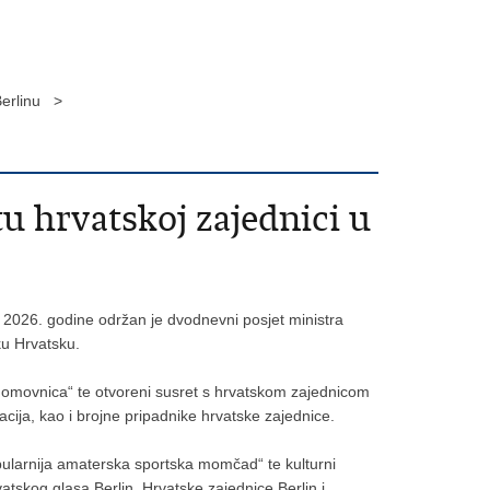
 Berlinu >
tu hrvatskoj zajednici u
a 2026. godine održan je dvodnevni posjet ministra
ku Hrvatsku.
omovnica“ te otvoreni susret s hrvatskom zajednicom
acija, kao i brojne pripadnike hrvatske zajednice.
opularnija amaterska sportska momčad“ te kulturni
vatskog glasa Berlin, Hrvatske zajednice Berlin i