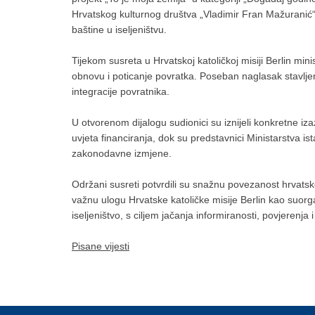
Hrvatskog kulturnog društva „Vladimir Fran Mažuranić“,
baštine u iseljeništvu.
Tijekom susreta u Hrvatskoj katoličkoj misiji Berlin mi
obnovu i poticanje povratka. Poseban naglasak stavlje
integracije povratnika.
U otvorenom dijalogu sudionici su iznijeli konkretne iz
uvjeta financiranja, dok su predstavnici Ministarstva is
zakonodavne izmjene.
Održani susreti potvrdili su snažnu povezanost hrvatsk
važnu ulogu Hrvatske katoličke misije Berlin kao suor
iseljeništvo, s ciljem jačanja informiranosti, povjerenja
Pisane vijesti