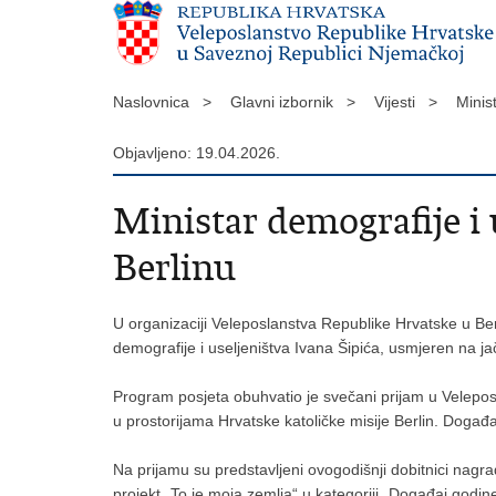
Naslovnica >
Glavni izbornik >
Vijesti >
Minis
Objavljeno: 19.04.2026.
Ministar demografije i 
Berlinu
U organizaciji Veleposlanstva Republike Hrvatske u Ber
demografije i useljeništva Ivana Šipića, usmjeren na ja
Program posjeta obuhvatio je svečani prijam u Velep
u prostorijama Hrvatske katoličke misije Berlin. Događaj
Na prijamu su predstavljeni ovogodišnji dobitnici nagr
projekt „To je moja zemlja“ u kategoriji „Događaj godine