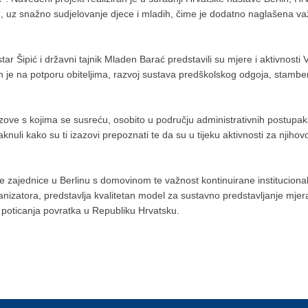
 uz snažno sudjelovanje djece i mladih, čime je dodatno naglašena važn
nistar Šipić i državni tajnik Mladen Barać predstavili su mjere i aktivn
n je na potporu obiteljima, razvoj sustava predškolskog odgoja, stamb
azove s kojima se susreću, osobito u području administrativnih postupaka
taknuli kako su ti izazovi prepoznati te da su u tijeku aktivnosti za nji
e zajednice u Berlinu s domovinom te važnost kontinuirane instituciona
ganizatora, predstavlja kvalitetan model za sustavno predstavljanje mj
 i poticanja povratka u Republiku Hrvatsku.