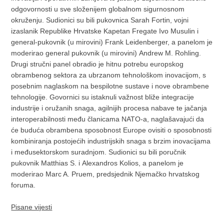
odgovornosti u sve složenijem globalnom sigurnosnom
okruženju. Sudionici su bili pukovnica Sarah Fortin, vojni
izaslanik Republike Hrvatske Kapetan Fregate Ivo Musulin i
general-pukovnik (u mirovini) Frank Leidenberger, a panelom je
moderirao general pukovnik (u mirovini) Andrew M. Rohling.
Drugi stručni panel obradio je hitnu potrebu europskog
obrambenog sektora za ubrzanom tehnološkom inovacijom, s
posebnim naglaskom na bespilotne sustave i nove obrambene
tehnologije. Govornici su istaknuli važnost bliže integracije
industrije i oružanih snaga, agilnijih procesa nabave te jačanja
interoperabilnosti među članicama NATO-a, naglašavajući da
će buduća obrambena sposobnost Europe ovisiti o sposobnosti
kombiniranja postojećih industrijskih snaga s brzim inovacijama
i međusektorskom suradnjom. Sudionici su bili poručnik
pukovnik Matthias S. i Alexandros Kolios, a panelom je
moderirao Marc A. Pruem, predsjednik Njemačko hrvatskog
foruma.
Pisane vijesti