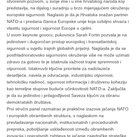
otvorenim pozivom, u svoje ime i u ime hrvatskog naroda koji
predstavlja, na dijalog i suradnju u brzo mijenjajućem okruženju
europske sigurnosti. Naglasio je da je Hrvatska snažan partner
NATO-a i predana članica Europske unije koja ozbiljno shvaća i
vlastitu sigurnost i sigurnost Europe u cjelini.
U svom keynote govoru, pukovnica Sarah Fortin pozvala je na
jedinstven i dugoročan pristup europskoj i transatlantskoj
sigurnosti u svjetlu trajnih globalnih prijetnji. Naglasila je da se
posthladnoratovsko sigurnosno okruženje više ne može uzimati
zdravo za gotovo te je istaknula važnost trajne spremnosti i
otpornosti. Istaknuvši ključne prioritete za nadolazeće
desetljeće, navela je odvraćanje, industrijsku otpornost,
tehnološku nadmoć, sigurnost informacija i društvenu koheziju
kao temeljne stupove buduće učinkovitosti NATO-a. Zaključila
je da su jedinstvo i prilagodljivost Saveza ključni za obranu
demokratskih društava.
Prvi stručni panel razmatrao je praktične izazove jačanja NATO
i europskih obrambenih struktura, s naglaskom na
prevladavanje nacionalnih, institucionalnih i proceduralnih
prepreka, poboljšanje usklađenosti između obrambenih
inovacija i operativnih zahtjeva te jačanje zajedničke strateške