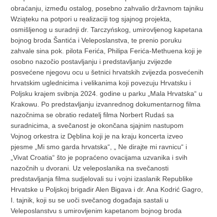
obraćanju, između ostalog, posebno zahvalio državnom tajniku
Wziąteku na potpori u realizaciji tog sjajnog projekta,
osmišljenog u suradnji dr. Tarczyńskog, umirovljenog kapetana
bojnog broda Šantića i Veleposlanstva, te prenio poruku
zahvale sina pok. pilota Ferića, Philipa Ferića-Methuena koji je
osobno nazočio postavljanju i predstavljanju zvijezde
posvećene njegovu ocu u šetnici hrvatskih zvijezda posvećenih
hrvatskim uglednicima i velikanima koji povezuju Hrvatsku i
Poljsku krajem svibnja 2024. godine u parku „Mala Hrvatska“ u
Krakowu. Po predstavljanju izvanrednog dokumentarnog filma
nazočnima se obratio redatelj filma Norbert Rudaś sa
suradnicima, a svečanost je okončana sjajnim nastupom
Vojnog orkestra iz Dęblina koji je na kraju koncerta izveo
pjesme „Mi smo garda hrvatska“, „ Ne dirajte mi ravnicu“ i
„Vivat Croatia“ što je popraćeno ovacijama uzvanika i svih
nazočnih u dvorani. Uz veleposlanika na svečanosti
predstavljanja filma sudjelovali su i vojni izaslanik Republike
Hrvatske u Poljskoj brigadir Alen Bigava i dr. Ana Kodrić Gagro,
I. tajnik, koji su se uoči svečanog događaja sastali u
Veleposlanstvu s umirovljenim kapetanom bojnog broda