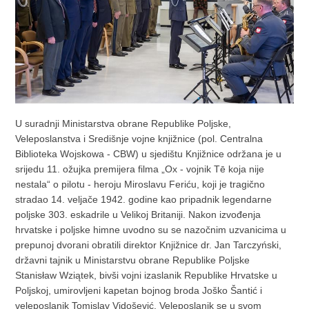
U suradnji Ministarstva obrane Republike Poljske,
Veleposlanstva i Središnje vojne knjižnice (pol. Centralna
Biblioteka Wojskowa - CBW) u sjedištu Knjižnice održana je u
srijedu 11. ožujka premijera filma „Ox - vojnik Tē koja nije
nestala“ o pilotu - heroju Miroslavu Feriću, koji je tragično
stradao 14. veljače 1942. godine kao pripadnik legendarne
poljske 303. eskadrile u Velikoj Britaniji. Nakon izvođenja
hrvatske i poljske himne uvodno su se nazočnim uzvanicima u
prepunoj dvorani obratili direktor Knjižnice dr. Jan Tarczyński,
državni tajnik u Ministarstvu obrane Republike Poljske
Stanisław Wziątek, bivši vojni izaslanik Republike Hrvatske u
Poljskoj, umirovljeni kapetan bojnog broda Joško Šantić i
veleposlanik Tomislav Vidošević. Veleposlanik se u svom