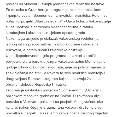
posjetili su Vukovar u sklopu jednodnevne terenske nastave.
Po dolasku u Grad-heroja, program je započeo obilaskom
Trpinjske ceste i Spomen doma hrvatskih branitelja. Potom su
polaznici posjetili „Mjesto sjećanja“ - Opću bolnicu Vukovar, gdje
su se upoznali s potresnim svjedočanstvima o ratnim
stradanjima i ulozi bolnice tijekom opsade grada.
Nakon toga uslijedio je obilazak Vukovarskog vodotornja,
jednog od najprepoznatljivijih simbola obrane i stradanja
Vukovara, a potom ručak i zajedničko druženje.
U poslijepodnevnom dijelu programa polaznici su obišli
povijesnu staru baroknu jezgru Vukovara, zatim Memorijalno
groblje žrtava iz Domovinskog rata, gdje su položili vijenac u
znak sjećanja na žrtvu Vukovara te svih hrvatskih branitelja i
dragovoljaca Domovinskog rata koji su dali svoje živote za
obranu i slobodu Republike Hrvatske.
Program je nastavljen posjetom Spomen-domu „Ovčara“ i
obilaskom masovne grobnice na Ovčari. U završnom dijelu
boravka u Vukovaru polaznici su posjetili Muzej vučedolske
kulture, nakon čega je organizirana večera i druženje prije
povratka u Zagreb. Izražavamo zahvalnost Turističkoj zajednici