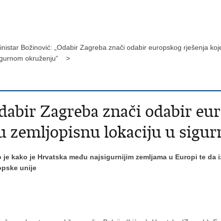
inistar Božinović: „Odabir Zagreba znači odabir europskog rješenja koj
igurnom okruženju“ >
dabir Zagreba znači odabir eur
u zemljopisnu lokaciju u sigu
 je kako je Hrvatska među najsigurnijim zemljama u Europi te da iz
opske unije