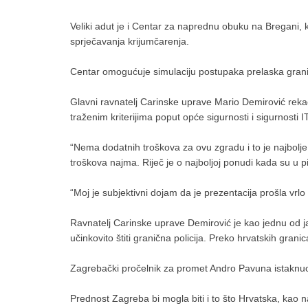
Veliki adut je i Centar za naprednu obuku na Bregani, k
sprječavanja krijumčarenja.
Centar omogućuje simulaciju postupaka prelaska grani
Glavni ravnatelj Carinske uprave Mario Demirović reka
traženim kriterijima poput opće sigurnosti i sigurnosti I
“Nema dodatnih troškova za ovu zgradu i to je najbolj
troškova najma. Riječ je o najboljoj ponudi kada su u p
“Moj je subjektivni dojam da je prezentacija prošla vr
Ravnatelj Carinske uprave Demirović je kao jednu od j
učinkovito štiti granična policija. Preko hrvatskih gra
Zagrebački pročelnik za promet Andro Pavuna istaknuo j
Prednost Zagreba bi mogla biti i to što Hrvatska, kao 