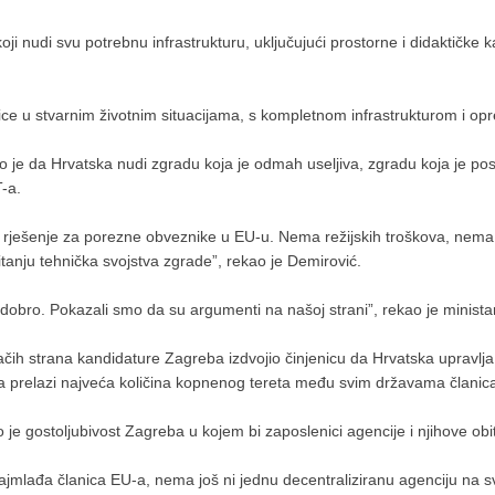
oji nudi svu potrebnu infrastrukturu, uključujući prostorne i didaktičke
ce u stvarnim životnim situacijama, s kompletnom infrastrukturom i op
o je da Hrvatska nudi zgradu koja je odmah useljiva, zgradu koja je po
T-a.
e rješenje za porezne obveznike u EU-u. Nema režijskih troškova, nema 
itanju tehnička svojstva zgrade”, rekao je Demirović.
lo dobro. Pokazali smo da su argumenti na našoj strani”, rekao je mini
ačih strana kandidature Zagreba izdvojio činjenicu da Hrvatska upravl
nica prelazi najveća količina kopnenog tereta među svim državama članic
e gostoljubivost Zagreba u kojem bi zaposlenici agencije i njihove obit
najmlađa članica EU-a, nema još ni jednu decentraliziranu agenciju na s