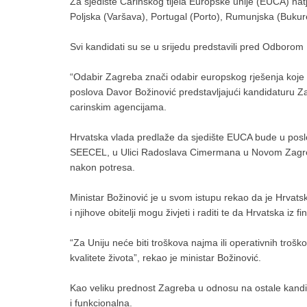
Za sjedište Carinskog tijela Europske unije (EUCA) nat
Poljska (Varšava), Portugal (Porto), Rumunjska (Bukur
Svi kandidati su se u srijedu predstavili pred Odborom
“Odabir Zagreba znači odabir europskog rješenja koje o
poslova Davor Božinović predstavljajući kandidaturu Z
carinskim agencijama.
Hrvatska vlada predlaže da sjedište EUCA bude u posl
SEECEL, u Ulici Radoslava Cimermana u Novom Zagrebu.
nakon potresa.
Ministar Božinović je u svom istupu rekao da je Hrvat
i njihove obitelji mogu živjeti i raditi te da Hrvatska i
“Za Uniju neće biti troškova najma ili operativnih trošk
kvalitete života”, rekao je ministar Božinović.
Kao veliku prednost Zagreba u odnosu na ostale kandida
i funkcionalna.