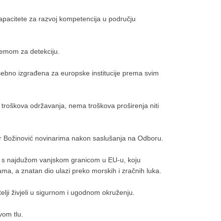
 kapacitete za razvoj kompetencija u području
remom za detekciju.
sebno izgrađena za europske institucije prema svim
troškova održavanja, nema troškova proširenja niti
star Božinović novinarima nakon saslušanja na Odboru.
ja s najdužom vanjskom granicom u EU-u, koju
ama, a znatan dio ulazi preko morskih i zračnih luka.
elji živjeli u sigurnom i ugodnom okruženju.
vom tlu.