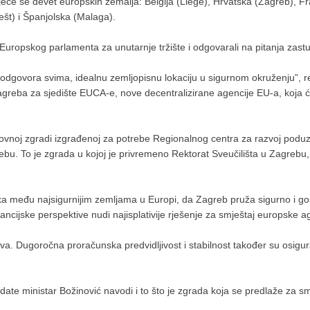
ječe se devet europskih zemalja: Belgija (Liège), Hrvatska (Zagreb), Fra
ešt) i Španjolska (Malaga).
 Europskog parlamenta za unutarnje tržište i odgovarali na pitanja zast
dgovora svima, idealnu zemljopisnu lokaciju u sigurnom okruženju”, rek
agreba za sjedište EUCA-e, nove decentralizirane agencije EU-a, koja ć
ovnoj zgradi izgrađenoj za potrebe Regionalnog centra za razvoj poduz
 To je zgrada u kojoj je privremeno Rektorat Sveučilišta u Zagrebu, č
ska među najsigurnijim zemljama u Europi, da Zagreb pruža sigurno i go
z financijske perspektive nudi najisplativije rješenje za smještaj europske
ova. Dugoročna proračunska predvidljivost i stabilnost također su osigura
te ministar Božinović navodi i to što je zgrada koja se predlaže za sm