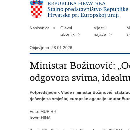
Naslovnica >
Glavni
Vijesti i
M
izbornik >
najave >
s
Objavljeno: 28.01.2026.
Ministar Božinović: „O
odgovora svima, idealn
Potpredsjednik Vlade i ministar Božinović istaknuo
rješenje za smještaj europske agencije unutar Eur
Foto: MUP RH
Izvor: HINA