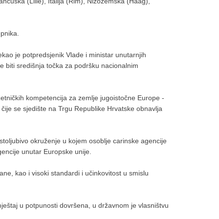
ncuska (Lille), Italija (Rim), Nizozemska (Haag),
upnika.
ao je potpredsjenik Vlade i ministar unutarnjih
e biti središnja točka za podršku nacionalnim
etničkih kompetencija za zemlje jugoistočne Europe -
ije se sjedište na Trgu Republike Hrvatske obnavlja
stoljubivo okruženje u kojem osoblje carinske agencije
 agencije unutar Europske unije.
ne, kao i visoki standardi i učinkovitost u smislu
ještaj u potpunosti dovršena, u državnom je vlasništvu