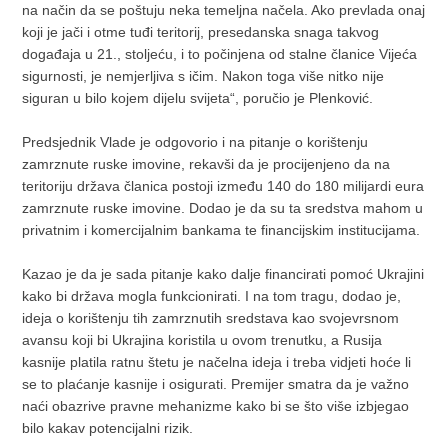
na način da se poštuju neka temeljna načela. Ako prevlada onaj
koji je jači i otme tuđi teritorij, presedanska snaga takvog
događaja u 21., stoljeću, i to počinjena od stalne članice Vijeća
sigurnosti, je nemjerljiva s ičim. Nakon toga više nitko nije
siguran u bilo kojem dijelu svijeta“, poručio je Plenković.
Predsjednik Vlade je odgovorio i na pitanje o korištenju
zamrznute ruske imovine, rekavši da je procijenjeno da na
teritoriju država članica postoji između 140 do 180 milijardi eura
zamrznute ruske imovine. Dodao je da su ta sredstva mahom u
privatnim i komercijalnim bankama te financijskim institucijama.
Kazao je da je sada pitanje kako dalje financirati pomoć Ukrajini
kako bi država mogla funkcionirati. I na tom tragu, dodao je,
ideja o korištenju tih zamrznutih sredstava kao svojevrsnom
avansu koji bi Ukrajina koristila u ovom trenutku, a Rusija
kasnije platila ratnu štetu je načelna ideja i treba vidjeti hoće li
se to plaćanje kasnije i osigurati. Premijer smatra da je važno
naći obazrive pravne mehanizme kako bi se što više izbjegao
bilo kakav potencijalni rizik.