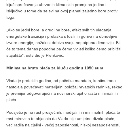
ključ sprečavanja ubrzanih klimatskih promjena jedino i
isključivo u tome da se svi na ovoj planeti zajedno bore protiv
toga.
„Ako se jedni bore, a drugi ne bore, efekt svih tih ulaganja,
energetske tranzicije i prelaska s fosilnih goriva na obnovljive
izvore energije, nažalost dobiva svoju nepotpunu dimenziju. Bit
će to tema danas popodne pa ćemo vidjeti koliko ćemo približiti
stajališta“, ustvrdio je Plenković.
Minimalna bruto plaća za iduću godinu 1050 eura
Vlada je proteklih godina, od početka mandata, kontinuirano
nastojala povećavati materijalni položaj hrvatskih radnika, rekao
je premijer odgovarajući na novinarski upit o rastu minimalnih
plaća.
Podsjetio je na rast prosječnih, medijalnih i minimalnih plaća te
rast mirovina te objasnio da Vlada nije umjetno dizala plaće,
već radila na cjelini - većoj zaposlenosti, niskoj nezaposlenosti,