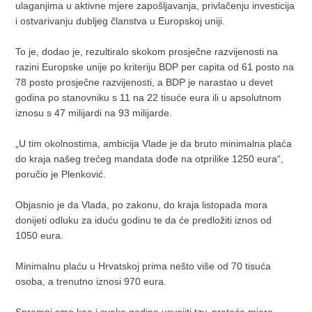
ulaganjima u aktivne mjere zapošljavanja, privlačenju investicija
i ostvarivanju dubljeg članstva u Europskoj uniji.
To je, dodao je, rezultiralo skokom prosječne razvijenosti na
razini Europske unije po kriteriju BDP per capita od 61 posto na
78 posto prosječne razvijenosti, a BDP je narastao u devet
godina po stanovniku s 11 na 22 tisuće eura ili u apsolutnom
iznosu s 47 milijardi na 93 milijarde.
„U tim okolnostima, ambicija Vlade je da bruto minimalna plaća
do kraja našeg trećeg mandata dođe na otprilike 1250 eura“,
poručio je Plenković.
Objasnio je da Vlada, po zakonu, do kraja listopada mora
donijeti odluku za iduću godinu te da će predložiti iznos od
1050 eura.
Minimalnu plaću u Hrvatskoj prima nešto više od 70 tisuća
osoba, a trenutno iznosi 970 eura.
Spremni smo kao i svake godine usvojiti tzv. prateće mjere