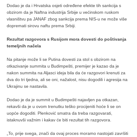
Dodao je da i Hrvatska osjeti određene efekte tih sankcija s
obzirom da je Naftna industrija Srbije u većinskom ruskom
vlasništvu pa JANAF zbog sankcija prema NIS-u ne može više
dopremati sirovu naftu prema Srbiji.
Rezultat razgovora s Rusijom mora dovesti do poštivanja
temeljnih načela
Na pitanje može li se Putina dovesti za stol s obzirom na
otkazivanje summita u Budimpešti, premijer je kazao da je
nakon summita na Aljasci ideja bila da će razgovori krenuti za
dva do tri tjedna, ali se oni, nažalost, nisu dogodili i agresija na
Ukrajinu se nastavila.
Dodao je da je summit u Budimpešti najavljen pa otkazan,
rekavši da je u ovom trenutku teško procijeniti hoće li se on
uopće dogoditi. Plenković smatra da treba razgovarati,
istaknuvši važnim i kakav će biti rezultat tih razgovora.
„To, prije svega, znači da ovaj proces moramo nastojati završiti