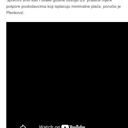
potpore poslodavcima koji isplaćuju minimalne plaće, poručio je
Plenković.