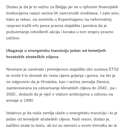
Dodao je da je to važno za Belgiju jer se u njihovim financijskih
institucijama nalazi većina tih zamrznutih sredstava. I zato smo,
kako je rekao, na summitu u Kopenhagenu na neformalnoj
raspravi tražili vrlo jasna pravna stajališta i jamstva da je
poduzimanje određenih akcija i koraka u tom smjeru pravno
održivo.
Ulaganje u energetsku tranziciju jedan od temeljnih
hrvatskih strateških ciljeva
Novinare je zanimalo i premijerovo stajalište oko sustava ETS2
te može li to dovesti do rasta cijena grijanja i goriva, na što je
on odgovorio da je Hrvatska, kao i većina zemalja članica,
zainteresirana za ostvarivanje klimatskih ciljeva do 2040., pa i
2050., dodavši da je riječ o viskom ambicijama u odnosu na
emisije iz 1990.
Istaknuo je da naša zemlja ulaže u energetsku tranziciju i to je
jedan od temeljnih strateških ciljeva. Naši resori, dodao je,
pažljivo prate tu temu, ali svi su oprezni u ovom trenutku jer je