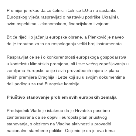
Premijer je rekao da će čelnici i čelnice EU-a na sastanku
Europskog vijeća raspravljati o nastavku podrške Ukrajini u
svim aspektima - ekonomskom, financijskom i vojnom.
Bit će riječi i o jačanju europske obrane, a Plenković je naveo
da je trenutno za to na raspolaganju veliki broj instrumenata.
Raspravljat će se i o konkurentnosti europskoga gospodarstva
u kontekstu klimatskih promjena, ali i sve većeg zapošljavanja u
zemljama Europske unije i svih provedbenih mjera iz plana
bivših premijera Draghija i Lette koji su u svojim dokumentima
dali podlogu za rad Europske komisije.
Priuštivo stanovanje problem svih europskih zemalja
Predsjednik Vlade je istaknuo da je Hrvatska posebno
zainteresirana da se objavi i europski plan priuštivog
stanovanja, s obzirom na Vladine aktivnosti u provedbi
nacionalne stambene politike. Ocijenio je da je ova tema