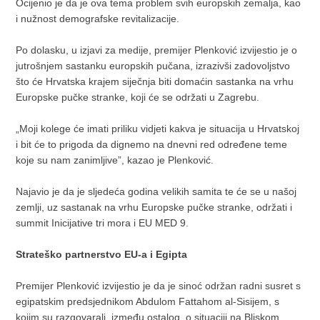
Ocijenio je da je ova tema problem svih europskih zemalja, kao
i nužnost demografske revitalizacije.
Po dolasku, u izjavi za medije, premijer Plenković izvijestio je o
jutrošnjem sastanku europskih pučana, izrazivši zadovoljstvo
što će Hrvatska krajem siječnja biti domaćin sastanka na vrhu
Europske pučke stranke, koji će se održati u Zagrebu.
„Moji kolege će imati priliku vidjeti kakva je situacija u Hrvatskoj
i bit će to prigoda da dignemo na dnevni red određene teme
koje su nam zanimljive”, kazao je Plenković.
Najavio je da je sljedeća godina velikih samita te će se u našoj
zemlji, uz sastanak na vrhu Europske pučke stranke, održati i
summit Inicijative tri mora i EU MED 9.
Strateško partnerstvo EU-a i Egipta
Premijer Plenković izvijestio je da je sinoć održan radni susret s
egipatskim predsjednikom Abdulom Fattahom al-Sisijem, s
kojim su razgovarali, između ostalog, o situaciji na Bliskom