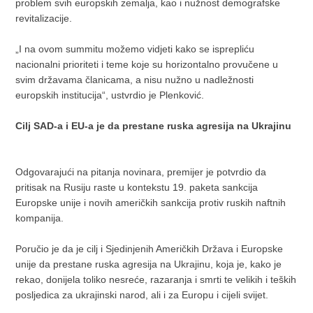
problem svih europskih zemalja, kao i nužnost demografske
revitalizacije.
„I na ovom summitu možemo vidjeti kako se isprepliću
nacionalni prioriteti i teme koje su horizontalno provučene u
svim državama članicama, a nisu nužno u nadležnosti
europskih institucija“, ustvrdio je Plenković.
Cilj SAD-a i EU-a je da prestane ruska agresija na Ukrajinu
Odgovarajući na pitanja novinara, premijer je potvrdio da
pritisak na Rusiju raste u kontekstu 19. paketa sankcija
Europske unije i novih američkih sankcija protiv ruskih naftnih
kompanija.
Poručio je da je cilj i Sjedinjenih Američkih Država i Europske
unije da prestane ruska agresija na Ukrajinu, koja je, kako je
rekao, donijela toliko nesreće, razaranja i smrti te velikih i teških
posljedica za ukrajinski narod, ali i za Europu i cijeli svijet.