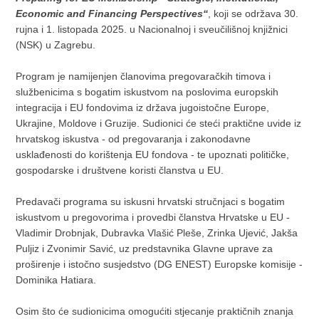
Economic and Financing Perspectives“
, koji se održava 30.
rujna i 1. listopada 2025. u Nacionalnoj i sveučilišnoj knjižnici
(NSK) u Zagrebu.
Program je namijenjen članovima pregovaračkih timova i
službenicima s bogatim iskustvom na poslovima europskih
integracija i EU fondovima iz država jugoistočne Europe,
Ukrajine, Moldove i Gruzije. Sudionici će steći praktične uvide iz
hrvatskog iskustva - od pregovaranja i zakonodavne
usklađenosti do korištenja EU fondova - te upoznati političke,
gospodarske i društvene koristi članstva u EU.
Predavači programa su iskusni hrvatski stručnjaci s bogatim
iskustvom u pregovorima i provedbi članstva Hrvatske u EU -
Vladimir Drobnjak, Dubravka Vlašić Pleše, Zrinka Ujević, Jakša
Puljiz i Zvonimir Savić, uz predstavnika Glavne uprave za
proširenje i istočno susjedstvo (DG ENEST) Europske komisije -
Dominika Hatiara.
Osim što će sudionicima omogućiti stjecanje praktičnih znanja