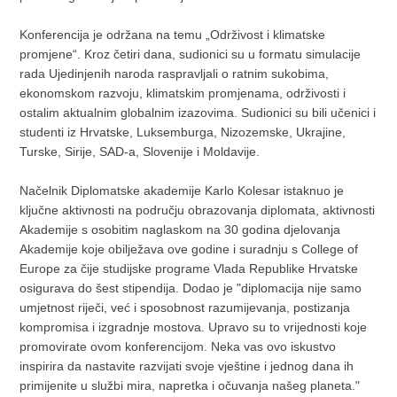
Konferencija je održana na temu „Održivost i klimatske
promjene“. Kroz četiri dana, sudionici su u formatu simulacije
rada Ujedinjenih naroda raspravljali o ratnim sukobima,
ekonomskom razvoju, klimatskim promjenama, održivosti i
ostalim aktualnim globalnim izazovima. Sudionici su bili učenici i
studenti iz Hrvatske, Luksemburga, Nizozemske, Ukrajine,
Turske, Sirije, SAD-a, Slovenije i Moldavije.
Načelnik Diplomatske akademije Karlo Kolesar istaknuo je
ključne aktivnosti na području obrazovanja diplomata, aktivnosti
Akademije s osobitim naglaskom na 30 godina djelovanja
Akademije koje obilježava ove godine i suradnju s College of
Europe za čije studijske programe Vlada Republike Hrvatske
osigurava do šest stipendija. Dodao je "diplomacija nije samo
umjetnost riječi, već i sposobnost razumijevanja, postizanja
kompromisa i izgradnje mostova. Upravo su to vrijednosti koje
promovirate ovom konferencijom. Neka vas ovo iskustvo
inspirira da nastavite razvijati svoje vještine i jednog dana ih
primijenite u službi mira, napretka i očuvanja našeg planeta."