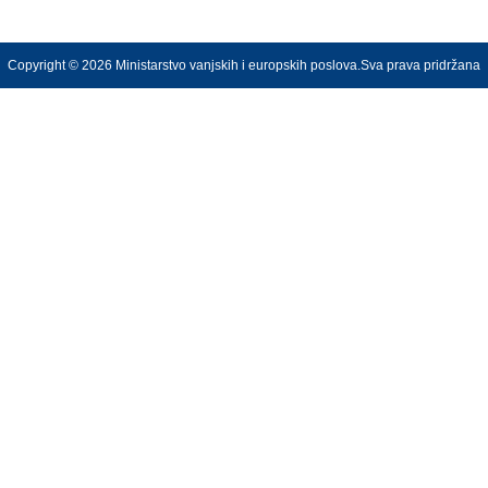
Copyright © 2026 Ministarstvo vanjskih i europskih poslova.Sva prava pridržana