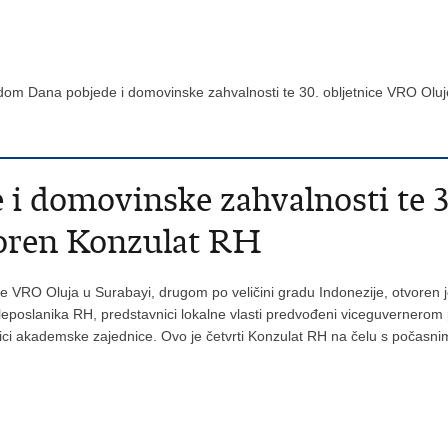
om Dana pobjede i domovinske zahvalnosti te 30. obljetnice VRO Olu
i domovinske zahvalnosti te 3
voren Konzulat RH
ice VRO Oluja u Surabayi, drugom po veličini gradu Indonezije, otvore
eposlanika RH, predstavnici lokalne vlasti predvođeni viceguvernerom
ici akademske zajednice. Ovo je četvrti Konzulat RH na čelu s počasnim 