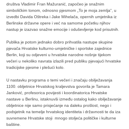
društva Vladimir Fran Mažuranić, započeo je snažnim
simboličkim tonom, odnosno pjesmom „To je moja zemlja“, u
izvedbi Davida Oštreka i Jake Mihelača, opernih umjetnika iz
Berlinske državne opere i već na samome početku njihov
nastup je izazvao snažne emocije i oduševljenje kod prisutnih.
Publika je potom jednako dobro prihvatila nastupe skupine
pjevača Hrvatske kulturno-umjetničke i sportske zajednice
Berlin, koji su odjeveni u hrvatske narodne nošnje tijekom
večeri u nekoliko navrata izlazili pred publiku pjevajući hrvatske
tradicijske pjesme i plešući kolo.
U nastavku programa o temi večeri i značaju obilježavanja
1100. obljetnice Hrvatskog kraljevstva govorila je Tamara
Janković, profesorica povijesti i koordinatorica Hrvatske
nastave u Berlinu, istaknuvši između ostalog kako obilježavanje
obljetnice nije samo prisjećanje na daleku prošlost, nego i
podsjetnik na temelje hrvatskog identiteta i državnosti te da iza
suvremene Hrvatske stoji mnogo stoljeća političke i kulturne
baštine.