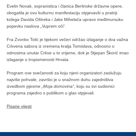
Evelin Novak, sopranistica i članica Berlinske državne opere,
obogatila je ovu kulturnu manifestaciju otpjevavši u pratnji
kolega Davida Oštreka i Jake Mihelača upravo međimursuku
popevku naslova „Vuprem oči“.
Fra Zvonko Tolić je tijekom večeri održao izlaganje o dva važna
Crkvena sabora iz vremena kralja Tomislava, odnosno o
odnosima unutar Crkve u to vrijeme, dok je Stjepan Škorić imao
izlaganje o tropismenosti Hrvata.
Program ove svečanosti za koju njeni organizatori zaslužuju
najviše pohvale, završio je u snažnom duhu zajedništva
izvedbom pjesme
„Moja domovina“,
koju su svi sudionici
programa zajedno s publikom u glas otpjevali.
Pisane vijesti