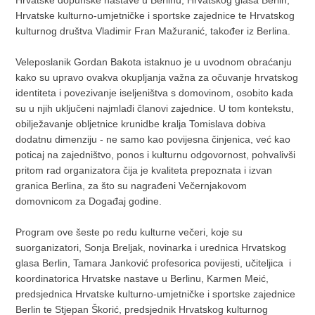
Hrvatske dopunske nastave u Berlinu, Hrvatskog glasa Berlin,
Hrvatske kulturno-umjetničke i sportske zajednice te Hrvatskog
kulturnog društva Vladimir Fran Mažuranić, također iz Berlina.
Veleposlanik Gordan Bakota istaknuo je u uvodnom obraćanju
kako su upravo ovakva okupljanja važna za očuvanje hrvatskog
identiteta i povezivanje iseljeništva s domovinom, osobito kada
su u njih uključeni najmlađi članovi zajednice. U tom kontekstu,
obilježavanje obljetnice krunidbe kralja Tomislava dobiva
dodatnu dimenziju - ne samo kao povijesna činjenica, već kao
poticaj na zajedništvo, ponos i kulturnu odgovornost, pohvalivši
pritom rad organizatora čija je kvaliteta prepoznata i izvan
granica Berlina, za što su nagrađeni Večernjakovom
domovnicom za Događaj godine.
Program ove šeste po redu kulturne večeri, koje su
suorganizatori, Sonja Breljak, novinarka i urednica Hrvatskog
glasa Berlin, Tamara Janković profesorica povijesti, učiteljica i
koordinatorica Hrvatske nastave u Berlinu, Karmen Meić,
predsjednica Hrvatske kulturno-umjetničke i sportske zajednice
Berlin te Stjepan Škorić, predsjednik Hrvatskog kulturnog