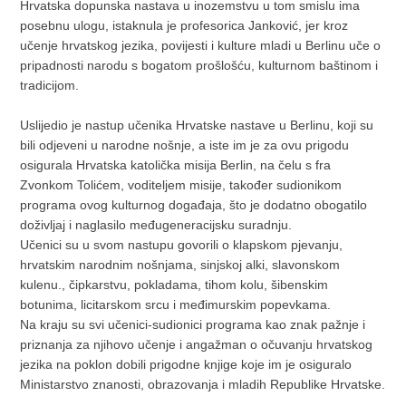
Hrvatska dopunska nastava u inozemstvu u tom smislu ima
posebnu ulogu, istaknula je profesorica Janković, jer kroz
učenje hrvatskog jezika, povijesti i kulture mladi u Berlinu uče o
pripadnosti narodu s bogatom prošlošću, kulturnom baštinom i
tradicijom.
Uslijedio je nastup učenika Hrvatske nastave u Berlinu, koji su
bili odjeveni u narodne nošnje, a iste im je za ovu prigodu
osigurala Hrvatska katolička misija Berlin, na čelu s fra
Zvonkom Tolićem, voditeljem misije, također sudionikom
programa ovog kulturnog događaja, što je dodatno obogatilo
doživljaj i naglasilo međugeneracijsku suradnju.
Učenici su u svom nastupu govorili o klapskom pjevanju,
hrvatskim narodnim nošnjama, sinjskoj alki, slavonskom
kulenu., čipkarstvu, pokladama, tihom kolu, šibenskim
botunima, licitarskom srcu i međimurskim popevkama.
Na kraju su svi učenici-sudionici programa kao znak pažnje i
priznanja za njihovo učenje i angažman o očuvanju hrvatskog
jezika na poklon dobili prigodne knjige koje im je osiguralo
Ministarstvo znanosti, obrazovanja i mladih Republike Hrvatske.