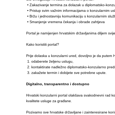
• Zakazivanje termina za dolazak u diplomatsko-konzu
• Pristup svim važnim informacijama o konzularnim usl
• Bržu i jednostavniju komunikaciju s konzularnim slu
• Smanjenje vremena čekanja i obrade zahtjeva
Portal je namijenjen hrvatskim državljanima diljem svij
Kako koristiti portal?
Prije dolaska u konzularni ured, dovoljno je da putem 
1. odaberete željenu uslugu,
2. kontaktirate nadležno diplomatsko-konzularno preds
3. zakažete termin i dobijete sve potrebne upute.
Digitalno, transparentno i dostupno
Hrvatski konzularni portal olakšava svakodnevni rad kon
kvalitete usluge za građane.
Pozivamo sve hrvatske državljane i zainteresirane koris