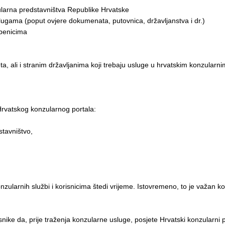
larna predstavništva Republike Hrvatske
ugama (poput ovjere dokumenata, putovnica, državljanstva i dr.)
žbenicima
eta, ali i stranim državljanima koji trebaju usluge u hrvatskim konzularn
Hrvatskog konzularnog portala:
tavništvo,
zularnih službi i korisnicima štedi vrijeme. Istovremeno, to je važan k
nike da, prije traženja konzularne usluge, posjete Hrvatski konzularni 