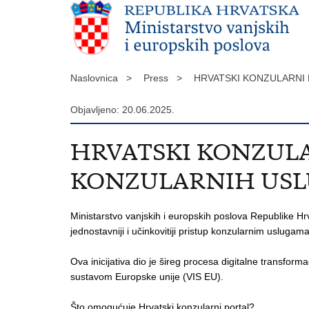
Naslovnica >
Press >
HRVATSKI KONZULARNI 
Objavljeno: 20.06.2025.
HRVATSKI KONZULA
KONZULARNIH US
Ministarstvo vanjskih i europskih poslova Republike Hrv
jednostavniji i učinkovitiji pristup konzularnim uslugama
Ova inicijativa dio je šireg procesa digitalne transfo
sustavom Europske unije (VIS EU).
Što omogućuje Hrvatski konzularni portal?