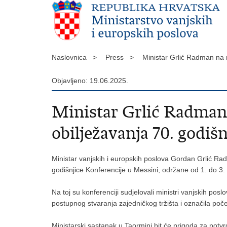
Naslovnica >
Press >
Ministar Grlić Radman na 
Objavljeno: 19.06.2025.
Ministar Grlić Radman
obilježavanja 70. godiš
Ministar vanjskih i europskih poslova Gordan Grlić Ra
godišnjice Konferencije u Messini, održane od 1. do 3. 
Na toj su konferenciji sudjelovali ministri vanjskih pos
postupnog stvaranja zajedničkog tržišta i označila poče
Ministarski sastanak u Taormini bit će prigoda za potv