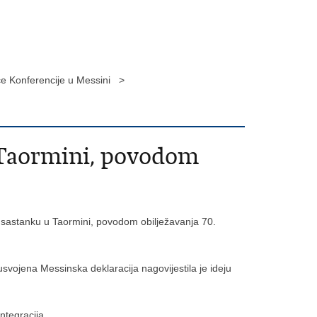
ce Konferencije u Messini >
 Taormini, povodom
m sastanku u Taormini, povodom obilježavanja 70.
 usvojena Messinska deklaracija nagovijestila je ideju
ntegracija.