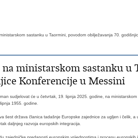
ministarskom sastanku u Taormini, povodom obilježavanja 70. godišnji
 na ministarskom sastanku u
njice Konferencije u Messini
dman sudjelovat će u četvrtak, 19. lipnja 2025. godine, na ministarsko
lipnja 1955. godine.
lova šest država članica tadašnje Europske zajednice za ugljen i čelik, a
tak daljnjeg razvoja europskih integracija.
rdu zajedničke predanosti europskim vrijednostima i procesu europskih i