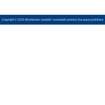
Copyright © 2026 Ministarstvo vanjskih i europskih poslova.Sva prava pridržana