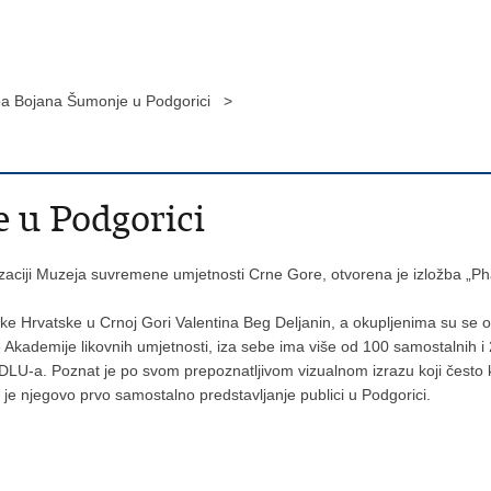
ba Bojana Šumonje u Podgorici >
 u Podgorici
aciji Muzeja suvremene umjetnosti Crne Gore, otvorena je izložba „P
ke Hrvatske u Crnoj Gori Valentina Beg Deljanin, a okupljenima su se obr
ademije likovnih umjetnosti, iza sebe ima više od 100 samostalnih i 200
HDLU-a. Poznat je po svom prepoznatljivom vizualnom izrazu koji često kom
 je njegovo prvo samostalno predstavljanje publici u Podgorici.