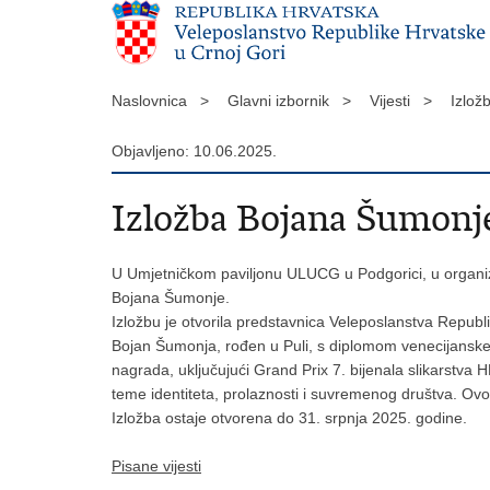
Naslovnica >
Glavni izbornik >
Vijesti >
Izlož
Objavljeno: 10.06.2025.
Izložba Bojana Šumonje
U Umjetničkom paviljonu ULUCG u Podgorici, u organiz
Bojana Šumonje.
Izložbu je otvorila predstavnica Veleposlanstva Republi
Bojan Šumonja, rođen u Puli, s diplomom venecijanske Ak
nagrada, uključujući Grand Prix 7. bijenala slikarstva 
teme identiteta, prolaznosti i suvremenog društva. Ovo
Izložba ostaje otvorena do 31. srpnja 2025. godine.
Pisane vijesti