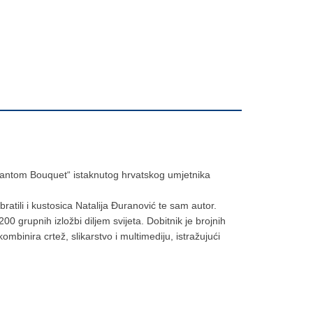
hantom Bouquet“ istaknutog hrvatskog umjetnika
atili i kustosica Natalija Đuranović te sam autor.
 grupnih izložbi diljem svijeta. Dobitnik je brojnih
binira crtež, slikarstvo i multimediju, istražujući