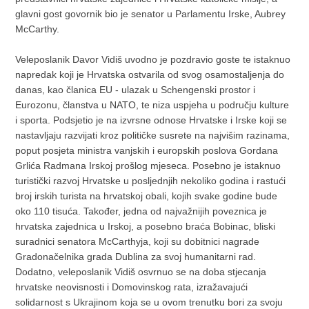
glavni gost govornik bio je senator u Parlamentu Irske, Aubrey
McCarthy.
Veleposlanik Davor Vidiš uvodno je pozdravio goste te istaknuo
napredak koji je Hrvatska ostvarila od svog osamostaljenja do
danas, kao članica EU - ulazak u Schengenski prostor i
Eurozonu, članstva u NATO, te niza uspjeha u području kulture
i sporta. Podsjetio je na izvrsne odnose Hrvatske i Irske koji se
nastavljaju razvijati kroz političke susrete na najvišim razinama,
poput posjeta ministra vanjskih i europskih poslova Gordana
Grlića Radmana Irskoj prošlog mjeseca. Posebno je istaknuo
turistički razvoj Hrvatske u posljednjih nekoliko godina i rastući
broj irskih turista na hrvatskoj obali, kojih svake godine bude
oko 110 tisuća. Također, jedna od najvažnijih poveznica je
hrvatska zajednica u Irskoj, a posebno braća Bobinac, bliski
suradnici senatora McCarthyja, koji su dobitnici nagrade
Gradonačelnika grada Dublina za svoj humanitarni rad.
Dodatno, veleposlanik Vidiš osvrnuo se na doba stjecanja
hrvatske neovisnosti i Domovinskog rata, izražavajući
solidarnost s Ukrajinom koja se u ovom trenutku bori za svoju