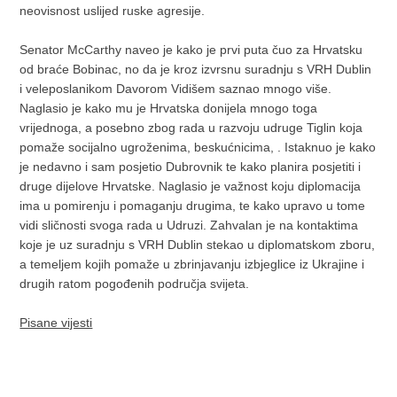
neovisnost uslijed ruske agresije.
Senator McCarthy naveo je kako je prvi puta čuo za Hrvatsku
od braće Bobinac, no da je kroz izvrsnu suradnju s VRH Dublin
i veleposlanikom Davorom Vidišem saznao mnogo više.
Naglasio je kako mu je Hrvatska donijela mnogo toga
vrijednoga, a posebno zbog rada u razvoju udruge Tiglin koja
pomaže socijalno ugroženima, beskućnicima, . Istaknuo je kako
je nedavno i sam posjetio Dubrovnik te kako planira posjetiti i
druge dijelove Hrvatske. Naglasio je važnost koju diplomacija
ima u pomirenju i pomaganju drugima, te kako upravo u tome
vidi sličnosti svoga rada u Udruzi. Zahvalan je na kontaktima
koje je uz suradnju s VRH Dublin stekao u diplomatskom zboru,
a temeljem kojih pomaže u zbrinjavanju izbjeglice iz Ukrajine i
drugih ratom pogođenih područja svijeta.
Pisane vijesti