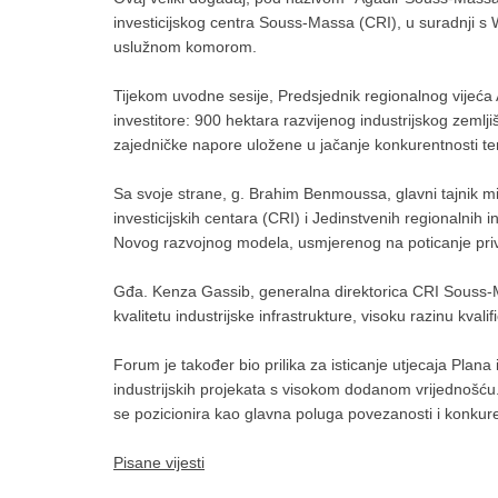
investicijskog centra Souss-Massa (CRI), u suradnji
uslužnom komorom.
Tijekom uvodne sesije, Predsjednik regionalnog vijeća
investitore: 900 hektara razvijenog industrijskog zemlj
zajedničke napore uložene u jačanje konkurentnosti ter
Sa svoje strane, g. Brahim Benmoussa, glavni tajnik min
investicijskih centara (CRI) i Jedinstvenih regionalnih 
Novog razvojnog modela, usmjerenog na poticanje privatn
Gđa. Kenza Gassib, generalna direktorica CRI Souss-Mas
kvalitetu industrijske infrastrukture, visoku razinu kval
Forum je također bio prilika za isticanje utjecaja Plana
industrijskih projekata s visokom dodanom vrijednošću. 
se pozicionira kao glavna poluga povezanosti i konkure
Pisane vijesti