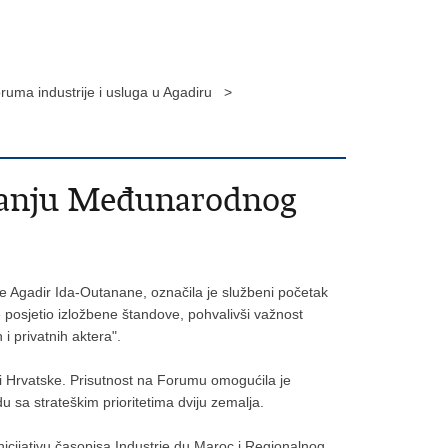
uma industrije i usluga u Agadiru >
zdanju Međunarodnog
e Agadir Ida-Outanane, označila je službeni početak
 posjetio izložbene štandove, pohvalivši važnost
i privatnih aktera".
 i Hrvatske. Prisutnost na Forumu omogućila je
u sa strateškim prioritetima dviju zemalja.
nicijativu časopisa Industrie du Maroc i Regionalnog