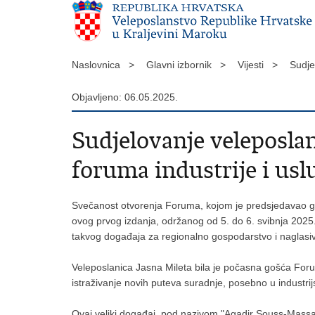
Naslovnica >
Glavni izbornik >
Vijesti >
Sudje
Objavljeno: 06.05.2025.
Sudjelovanje veleposl
foruma industrije i us
Svečanost otvorenja Foruma, kojom je predsjedavao g.
ovog prvog izdanja, održanog od 5. do 6. svibnja 2025.
takvog događaja za regionalno gospodarstvo i naglasivš
Veleposlanica Jasna Mileta bila je počasna gošća Forum
istraživanje novih puteva suradnje, posebno u industrij
Ovaj veliki događaj, pod nazivom "Agadir Souss-Massa, s