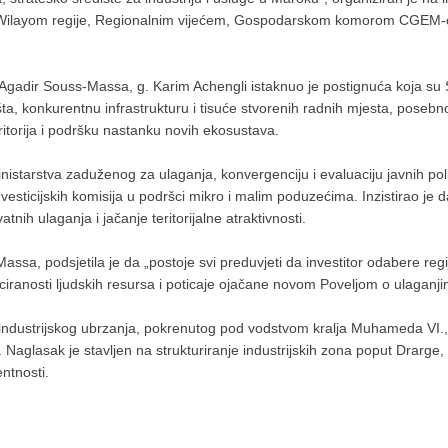
 s Wilayom regije, Regionalnim vijećem, Gospodarskom komorom CGEM-
 Agadir Souss-Massa, g. Karim Achengli istaknuo je postignuća koja su
išta, konkurentnu infrastrukturu i tisuće stvorenih radnih mjesta, pose
itorija i podršku nastanku novih ekosustava.
istarstva zaduženog za ulaganja, konvergenciju i evaluaciju javnih poli
investicijskih komisija u podršci mikro i malim poduzećima. Inzistirao je
ih ulaganja i jačanje teritorijalne atraktivnosti.
sa, podsjetila je da „postoje svi preduvjeti da investitor odabere regi
ificiranosti ljudskih resursa i poticaje ojačane novom Poveljom o ulaganj
 industrijskog ubrzanja, pokrenutog pod vodstvom kralja Muhameda VI., ko
Naglasak je stavljen na strukturiranje industrijskih zona poput Drarge, T
ntnosti.