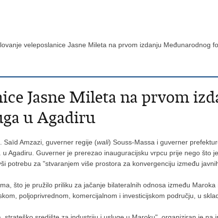
lovanje veleposlanice Jasne Mileta na prvom izdanju Međunarodnog for
anice Jasne Mileta na prvom i
luga u Agadiru
 Saïd Amzazi, guverner regije (
wali
) Souss-Massa i guverner prefektur
 u Agadiru. Guverner je prerezao inauguracijsku vrpcu prije nego što je
i potrebu za "stvaranjem više prostora za konvergenciju između javnih 
a, što je pružilo priliku za jačanje bilateralnih odnosa između Maroka
skom, poljoprivrednom, komercijalnom i investicijskom području, u sklad
trateško središte za industriju i usluge u Maroku", organiziran je na i