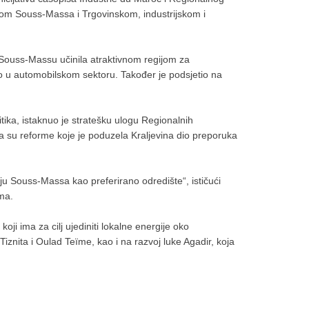
om Souss-Massa i Trgovinskom, industrijskom i
 Souss-Massu učinila atraktivnom regijom za
bno u automobilskom sektoru. Također je podsjetio na
tika, istaknuo je stratešku ulogu Regionalnih
 da su reforme koje je poduzela Kraljevina dio preporuka
ju Souss-Massa kao preferirano odredište“, ističući
ima.
ji ima za cilj ujediniti lokalne energije oko
iznita i Oulad Teïme, kao i na razvoj luke Agadir, koja