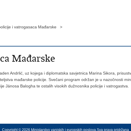
olicije i vatrogasaca Mađarske >
saca Mađarske
den Andrlić, uz kojega i diplomatska savjetnica Marina Sikora, prisustv
teljstva mađarske policije. Svečani program održan je u nazočnosti min
ije Jánosa Balogha te ostalih visokih dužnosnika policije i vatrogastva.
Copyright © 2026 Ministarstvo vanjskih i europskih poslova.Sva prava pridržana