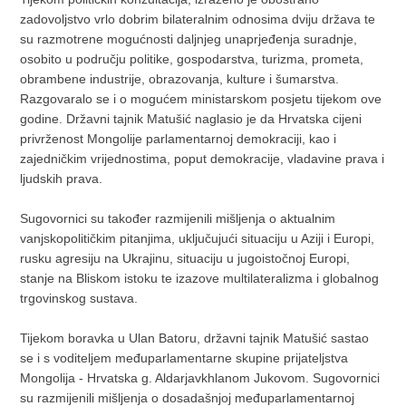
zadovoljstvo vrlo dobrim bilateralnim odnosima dviju država te
su razmotrene mogućnosti daljnjeg unaprjeđenja suradnje,
osobito u području politike, gospodarstva, turizma, prometa,
obrambene industrije, obrazovanja, kulture i šumarstva.
Razgovaralo se i o mogućem ministarskom posjetu tijekom ove
godine. Državni tajnik Matušić naglasio je da Hrvatska cijeni
privrženost Mongolije parlamentarnoj demokraciji, kao i
zajedničkim vrijednostima, poput demokracije, vladavine prava i
ljudskih prava.
Sugovornici su također razmijenili mišljenja o aktualnim
vanjskopolitičkim pitanjima, uključujući situaciju u Aziji i Europi,
rusku agresiju na Ukrajinu, situaciju u jugoistočnoj Europi,
stanje na Bliskom istoku te izazove multilateralizma i globalnog
trgovinskog sustava.
Tijekom boravka u Ulan Batoru, državni tajnik Matušić sastao
se i s voditeljem međuparlamentarne skupine prijateljstva
Mongolija - Hrvatska g. Aldarjavkhlanom Jukovom. Sugovornici
su razmijenili mišljenja o dosadašnjoj međuparlamentarnoj