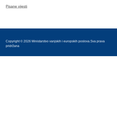
Pisane vijesti
Copyright © 2026 Ministarstvo vanjskih i europskih poslova.Sva prava
pridržana