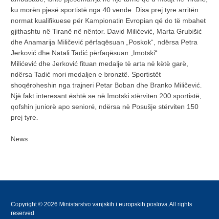
ku morën pjesë sportistë nga 40 vende. Disa prej tyre arritën
normat kualifikuese për Kampionatin Evropian që do të mbahet
gjithashtu në Tiranë në nëntor. David Milićević, Marta Grubišić
dhe Anamarija Miličević përfaqësuan „Poskok“, ndërsa Petra
Jerković dhe Natali Tadić përfaqësuan „Imotski“.
Milićević dhe Jerković fituan medalje të arta në këtë garë,
ndërsa Tadić mori medaljen e bronztë. Sportistët
shoqëroheshin nga trajneri Petar Boban dhe Branko Miličević.
Një fakt interesant është se në Imotski stërviten 200 sportistë,
qofshin juniorë apo seniorë, ndërsa në Posušje stërviten 150
prej tyre.
News
Copyright © 2026 Ministarstvo vanjskih i europskih poslova.All rights
reserved