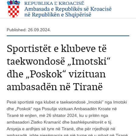
Published: 26.09.2024.
Sportistët e klubeve të
taekwondosë „Imotski“
dhe „Poskok“ vizituan
ambasadën në Tiranë
Pesë sportistë nga klubet e taekwondosë „Imotski“ nga Imotski
dhe „Poskok“ nga Posušje vizituan Ambasadën Kroate në
Tiranë të enjten, më 26 shtator 2024, ku u pritën nga
ambasadori Zlatko Kramarić dhe bashkëpunëtorët e tij.
Arsyeja e ardhjes së tyre në Tiranë, dhe për rrjedhojë në
ambasadë, ishte pjesëmarrja në një turne që u mbajt në Tiranë,