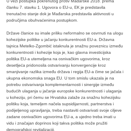
U vezi postupka pokrenutog protiv Mađarske 2018. prema
članku 7. stavku 1. Ugovora o EU-u, EK je predstavila
trenutačno stanje dok je Mađarska predstavila aktivnosti u
područjima obuhvaćenima postupkom.
Države članice su imale priliku neformalno se osvrnuti na ulogu
kohezijske politike u jačanju konkurentnosti EU-a. Državna
tajnica Metelko-Zgombić istaknula je snažnu poveznicu između
konkurentnosti i kohezije koja je, kao glavna investicijska
politika EU-a utemeljena na osnivačkim ugovorima, kroz
desetljeća pridonosila ostvarivanju konvergencije kroz
smanjivanje razlika između država i regija EU-a čime se jačala i
ukupna ekonomska snaga EU. U tom smislu ukazala je na
potrebu ostvarivanja komplementarnosti i sinergije između
budućih ulaganja u jačanje europske konkurentnosti i ulaganja
u koheziju, pri čemu se Hrvatska zalaže za snažnu kohezijsku
politiku koja, temeljem načela supsidijarnosti, partnerstva i
podijeljenog upravljanja, treba nastaviti ostvarivati svoje ciljeve
zadane osnivačkim ugovorima EU-a, a ujedno treba imati u
vidu i značajan doprinos koji takva politika može pružiti
demografskoj revitalizaciji.