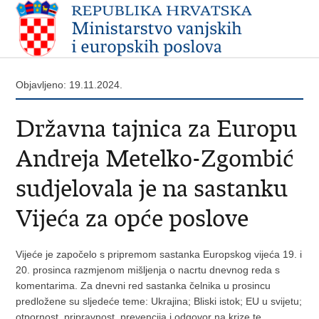
Objavljeno: 19.11.2024.
Državna tajnica za Europu
Andreja Metelko-Zgombić
sudjelovala je na sastanku
Vijeća za opće poslove
Vijeće je započelo s pripremom sastanka Europskog vijeća 19. i
20. prosinca razmjenom mišljenja o nacrtu dnevnog reda s
komentarima. Za dnevni red sastanka čelnika u prosincu
predložene su sljedeće teme: Ukrajina; Bliski istok; EU u svijetu;
otpornost, pripravnost, prevencija i odgovor na krize te