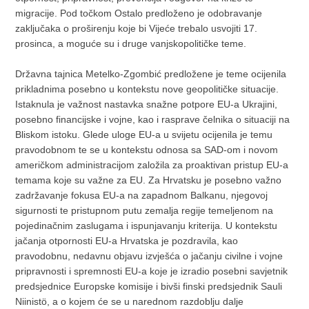
migracije. Pod točkom Ostalo predloženo je odobravanje
zaključaka o proširenju koje bi Vijeće trebalo usvojiti 17.
prosinca, a moguće su i druge vanjskopolitičke teme.
Državna tajnica Metelko-Zgombić predložene je teme ocijenila
prikladnima posebno u kontekstu nove geopolitičke situacije.
Istaknula je važnost nastavka snažne potpore EU-a Ukrajini,
posebno financijske i vojne, kao i rasprave čelnika o situaciji na
Bliskom istoku. Glede uloge EU-a u svijetu ocijenila je temu
pravodobnom te se u kontekstu odnosa sa SAD-om i novom
američkom administracijom založila za proaktivan pristup EU-a
temama koje su važne za EU. Za Hrvatsku je posebno važno
zadržavanje fokusa EU-a na zapadnom Balkanu, njegovoj
sigurnosti te pristupnom putu zemalja regije temeljenom na
pojedinačnim zaslugama i ispunjavanju kriterija. U kontekstu
jačanja otpornosti EU-a Hrvatska je pozdravila, kao
pravodobnu, nedavnu objavu izvješća o jačanju civilne i vojne
pripravnosti i spremnosti EU-a koje je izradio posebni savjetnik
predsjednice Europske komisije i bivši finski predsjednik Sauli
Niinistö, a o kojem će se u narednom razdoblju dalje