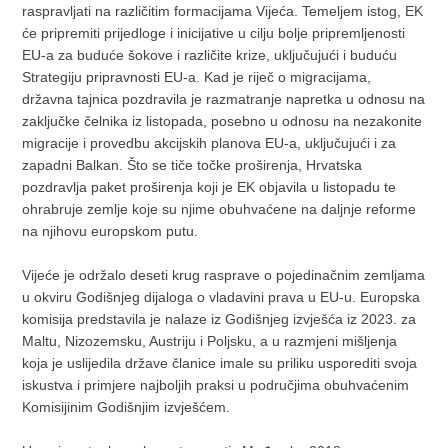
raspravljati na različitim formacijama Vijeća. Temeljem istog, EK
će pripremiti prijedloge i inicijative u cilju bolje pripremljenosti
EU-a za buduće šokove i različite krize, uključujući i buduću
Strategiju pripravnosti EU-a. Kad je riječ o migracijama,
državna tajnica pozdravila je razmatranje napretka u odnosu na
zaključke čelnika iz listopada, posebno u odnosu na nezakonite
migracije i provedbu akcijskih planova EU-a, uključujući i za
zapadni Balkan. Što se tiče točke proširenja, Hrvatska
pozdravlja paket proširenja koji je EK objavila u listopadu te
ohrabruje zemlje koje su njime obuhvaćene na daljnje reforme
na njihovu europskom putu.
Vijeće je održalo deseti krug rasprave o pojedinačnim zemljama
u okviru Godišnjeg dijaloga o vladavini prava u EU-u. Europska
komisija predstavila je nalaze iz Godišnjeg izvješća iz 2023. za
Maltu, Nizozemsku, Austriju i Poljsku, a u razmjeni mišljenja
koja je uslijedila države članice imale su priliku usporediti svoja
iskustva i primjere najboljih praksi u područjima obuhvaćenim
Komisijinim Godišnjim izvješćem.