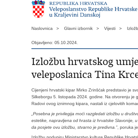
Naslovnica >
Glavni izbornik >
Vijesti >
Izlož
Objavljeno: 05.10.2024.
Izložbu hrvatskog umje
veleposlanica Tina Krc
Cijenjeni hrvatski kipar Mirko Zrinšćak predstavio je s
Silkeborgu 5. listopada 2024. godine. Na otvorenju je 
Radovi ovog iznimnog kipara, nastali iz cjelovitih kom
„Posebna je privilegija moći razgledati izložbu u društ
estetike, napravljena od hrasta iz hrvatske Slavonije, 
da posjete ovu izložbu, stvarno je predivna.”
, poruka j
Izložbu podupiru Ministarstvo kulture Republike Hrvat