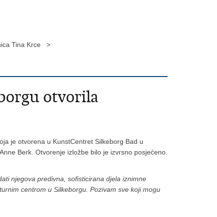
anica Tina Krce >
borgu otvorila
 koja je otvorena u KunstCentret Silkeborg Bad u
Anne Berk. Otvorenje izložbe bilo je izvrsno posjećeno.
ati njegova predivna, sofisticirana djela iznimne
Kulturnim centrom u Silkeborgu. Pozivam sve koji mogu