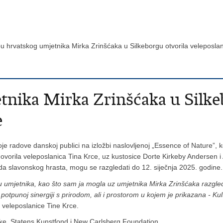
bu hrvatskog umjetnika Mirka Zrinšćaka u Silkeborgu otvorila veleposl
tnika Mirka Zrinšćaka u Silke
e
voje radove danskoj publici na izložbi naslovljenoj „Essence of Nature”,
govorila veleposlanica Tina Krce, uz kustosice Dorte Kirkeby Andersen i 
ada slavonskog hrasta, mogu se razgledati do 12. siječnja 2025. godine.
vu umjetnika, kao što sam ja mogla uz umjetnika Mirka Zrinšćaka razgled
u potpunoj sinergiji s prirodom, ali i prostorom u kojem je prikazana - 
e veleposlanice Tine Krce.
ske, Statens Kunstfond i New Carlsberg Foundation.