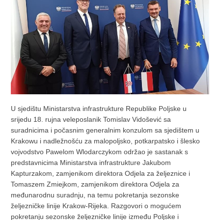
U sjedištu Ministarstva infrastrukture Republike Poljske u
srijedu 18. rujna veleposlanik Tomislav Vidošević sa
suradnicima i počasnim generalnim konzulom sa sjedištem u
Krakowu i nadležnošću za malopoljsko, potkarpatsko i šlesko
vojvodstvo Pawelom Wlodarczykom održao je sastanak s
predstavnicima Ministarstva infrastrukture Jakubom
Kapturzakom, zamjenikom direktora Odjela za željeznice i
Tomaszem Zmiejkom, zamjenikom direktora Odjela za
međunarodnu suradnju, na temu pokretanja sezonske
željezničke linije Krakow-Rijeka. Razgovori o mogućem
pokretanju sezonske željezničke linije između Poljske i