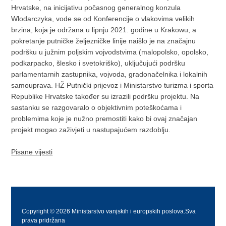
Hrvatske, na inicijativu počasnog generalnog konzula
Wlodarczyka, vode se od Konferencije o vlakovima velikih
brzina, koja je održana u lipnju 2021. godine u Krakowu, a
pokretanje putničke željezničke linije naišlo je na značajnu
podršku u južnim poljskim vojvodstvima (malopolsko, opolsko,
podkarpacko, šlesko i svetokriško), uključujući podršku
parlamentarnih zastupnika, vojvoda, gradonačelnika i lokalnih
samouprava. HŽ Putnički prijevoz i Ministarstvo turizma i sporta
Republike Hrvatske također su izrazili podršku projektu. Na
sastanku se razgovaralo o objektivnim poteškoćama i
problemima koje je nužno premostiti kako bi ovaj značajan
projekt mogao zaživjeti u nastupajućem razdoblju.
Pisane vijesti
Copyright © 2026 Ministarstvo vanjskih i europskih poslova.Sva
prava pridržana