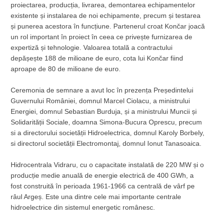
proiectarea, producția, livrarea, demontarea echipamentelor
existente și instalarea de noi echipamente, precum și testarea
și punerea acestora în funcțiune. Partenerul croat Končar joacă
un rol important în proiect în ceea ce privește furnizarea de
expertiză și tehnologie. Valoarea totală a contractului
depășește 188 de milioane de euro, cota lui Končar fiind
aproape de 80 de milioane de euro.
Ceremonia de semnare a avut loc în prezența Președintelui
Guvernului României, domnul Marcel Ciolacu, a ministrului
Energiei, domnul Sebastian Burduja, și a ministrului Muncii și
Solidarității Sociale, doamna Simona-Bucura Oprescu, precum
si a directorului societății Hidroelectrica, domnul Karoly Borbely,
si directorul societății Electromontaj, domnul Ionut Tanasoaica.
Hidrocentrala Vidraru, cu o capacitate instalată de 220 MW și o
producție medie anuală de energie electrică de 400 GWh, a
fost construită în perioada 1961-1966 ca centrală de vârf pe
râul Argeș. Este una dintre cele mai importante centrale
hidroelectrice din sistemul energetic românesc.