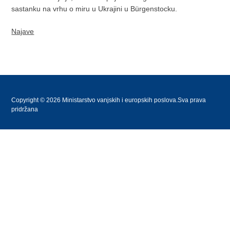
sastanku na vrhu o miru u Ukrajini u Bürgenstocku.
Najave
Copyright © 2026 Ministarstvo vanjskih i europskih poslova.Sva prava
pridržana