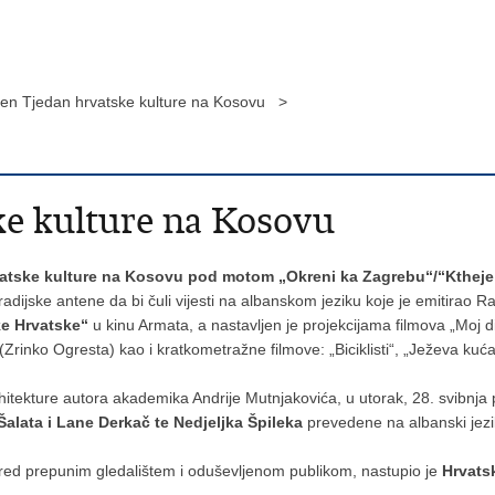
en Tjedan hrvatske kulture na Kosovu >
ke kulture na Kosovu
vatske kulture na Kosovu pod motom „Okreni ka Zagrebu“/“Ktheje
radijske antene da bi čuli vijesti na albanskom jeziku koje je emitirao R
ke Hrvatske“
u kinu Armata, a nastavljen je projekcijama filmova „Moj
t“ (Zrinko Ogresta) kao i kratkometražne filmove: „Biciklisti“, „Ježeva kuća
hitekture autora akademika Andrije Mutnjakovića, u utorak, 28. svibnja
Šalata i Lane Derkač te Nedjeljka Špileka
prevedene na albanski jezik
, pred prepunim gledalištem i oduševljenom publikom, nastupio je
Hrvatsk