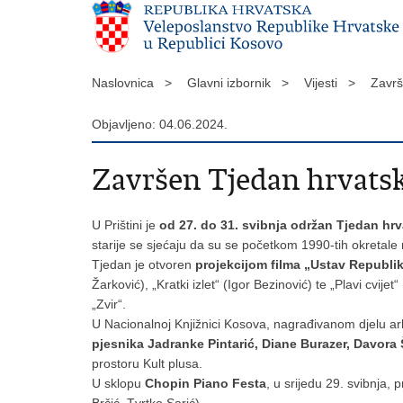
Naslovnica >
Glavni izbornik >
Vijesti >
Završ
Objavljeno: 04.06.2024.
Završen Tjedan hrvats
U Prištini je
od 27. do 31. svibnja održan Tjedan hr
starije se sjećaju da su se početkom 1990-tih okretale 
Tjedan je otvoren
projekcijom filma „Ustav Republi
Žarković), „Kratki izlet“ (Igor Bezinović) te „Plavi cvije
„Zvir“.
U Nacionalnoj Knjižnici Kosova, nagrađivanom djelu ar
pjesnika Jadranke Pintarić, Diane Burazer, Davora 
prostoru Kult plusa.
U sklopu
Chopin Piano Festa
, u srijedu 29. svibnja
Brčić, Tvrtko Sarić).