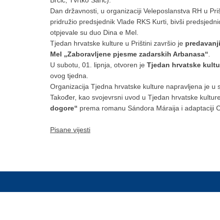
Dan državnosti, u organizaciji Veleposlanstva RH u Priš
pridružio predsjednik Vlade RKS Kurti, bivši predsjedni
otpjevale su duo Dina e Mel.
Tjedan hrvatske kulture u Prištini završio je
predavanj
Mel „Zaboravljene pjesme zadarskih Arbanasa“
.
U subotu, 01. lipnja, otvoren je
Tjedan hrvatske kultu
ovog tjedna.
Organizacija Tjedna hrvatske kulture napravljena je u
Također, kao svojevrsni uvod u Tjedan hrvatske kulture 
dogore“
prema romanu Sándora Máraija i adaptaciji Ch
Pisane vijesti