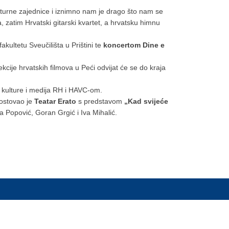
kulturne zajednice i iznimno nam je drago što nam se
, zatim Hrvatski gitarski kvartet, a hrvatsku himnu
kultetu Sveučilišta u Prištini te
koncertom Dine e
cije hrvatskih filmova u Peći odvijat će se do kraja
 kulture i medija RH i HAVC-om.
gostovao je
Teatar Erato
s predstavom
„Kad svijeće
Popović, Goran Grgić i Iva Mihalić.