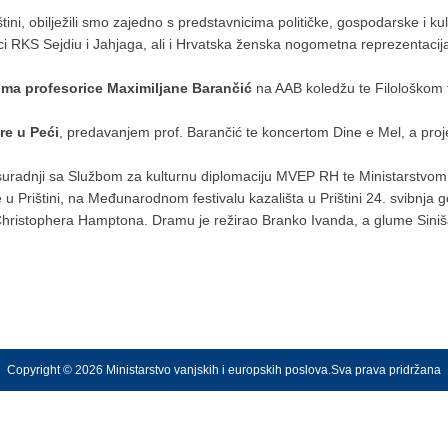
tini, obilježili smo zajedno s predstavnicima političke, gospodarske i 
ci RKS Sejdiu i Jahjaga, ali i Hrvatska ženska nogometna reprezentacija
ima profesorice Maximiljane Barančić
na AAB koledžu te Filološkom fa
re u Peći
, predavanjem prof. Barančić te koncertom Dine e Mel, a projek
 suradnji sa Službom za kulturnu diplomaciju MVEP RH te Ministarstvom
u Prištini, na Međunarodnom festivalu kazališta u Prištini 24. svibnja 
ristophera Hamptona. Dramu je režirao Branko Ivanda, a glume Siniša 
Copyright © 2026 Ministarstvo vanjskih i europskih poslova.Sva prava pridržana