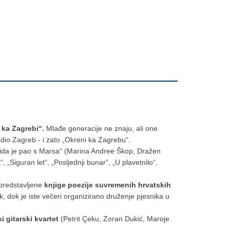
 ka Zagrebi“.
Mlađe generacije ne znaju, ali one
adio Zagreb - i zato „Okreni ka Zagrebu“.
 dida je pao s Marsa“ (Marina Andree Škop, Dražen
“, „Siguran let“, „Posljednji bunar“, „U plavetnilo“,
 predstavljene
knjige poezije suvremenih hrvatskih
, dok je iste večeri organizirano druženje pjesnika u
i gitarski kvartet
(Petrit Çeku, Zoran Dukić, Maroje