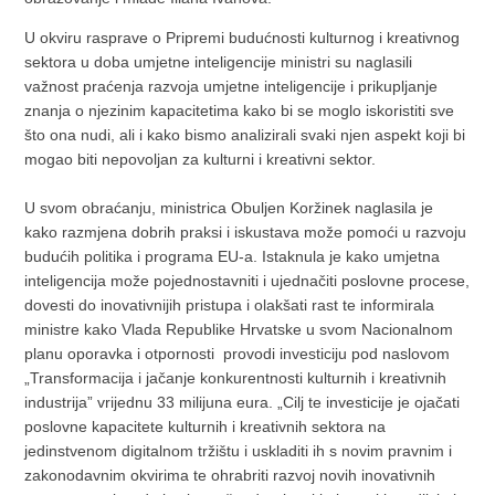
U okviru rasprave o Pripremi budućnosti kulturnog i kreativnog
sektora u doba umjetne inteligencije ministri su naglasili
važnost praćenja razvoja umjetne inteligencije i prikupljanje
znanja o njezinim kapacitetima kako bi se moglo iskoristiti sve
što ona nudi, ali i kako bismo analizirali svaki njen aspekt koji bi
mogao biti nepovoljan za kulturni i kreativni sektor.
U svom obraćanju, ministrica Obuljen Koržinek naglasila je
kako razmjena dobrih praksi i iskustava može pomoći u razvoju
budućih politika i programa EU-a. Istaknula je kako umjetna
inteligencija može pojednostavniti i ujednačiti poslovne procese,
dovesti do inovativnijih pristupa i olakšati rast te informirala
ministre kako Vlada Republike Hrvatske u svom Nacionalnom
planu oporavka i otpornosti provodi investiciju pod naslovom
„Transformacija i jačanje konkurentnosti kulturnih i kreativnih
industrija” vrijednu 33 milijuna eura. „Cilj te investicije je ojačati
poslovne kapacitete kulturnih i kreativnih sektora na
jedinstvenom digitalnom tržištu i uskladiti ih s novim pravnim i
zakonodavnim okvirima te ohrabriti razvoj novih inovativnih