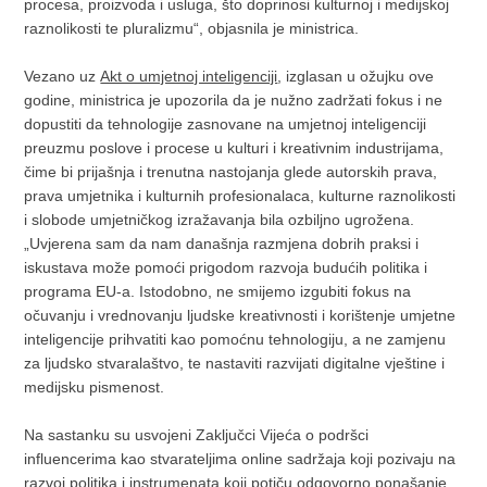
procesa, proizvoda i usluga, što doprinosi kulturnoj i medijskoj
raznolikosti te pluralizmu“, objasnila je ministrica.
Vezano uz
Akt o umjetnoj inteligenciji
, izglasan u ožujku ove
godine, ministrica je upozorila da je nužno zadržati fokus i ne
dopustiti da tehnologije zasnovane na umjetnoj inteligenciji
preuzmu poslove i procese u kulturi i kreativnim industrijama,
čime bi prijašnja i trenutna nastojanja glede autorskih prava,
prava umjetnika i kulturnih profesionalaca, kulturne raznolikosti
i slobode umjetničkog izražavanja bila ozbiljno ugrožena.
„Uvjerena sam da nam današnja razmjena dobrih praksi i
iskustava može pomoći prigodom razvoja budućih politika i
programa EU-a. Istodobno, ne smijemo izgubiti fokus na
očuvanju i vrednovanju ljudske kreativnosti i korištenje umjetne
inteligencije prihvatiti kao pomoćnu tehnologiju, a ne zamjenu
za ljudsko stvaralaštvo, te nastaviti razvijati digitalne vještine i
medijsku pismenost.
Na sastanku su usvojeni Zaključci Vijeća o podršci
influencerima kao stvarateljima online sadržaja koji pozivaju na
razvoj politika i instrumenata koji potiču odgovorno ponašanje