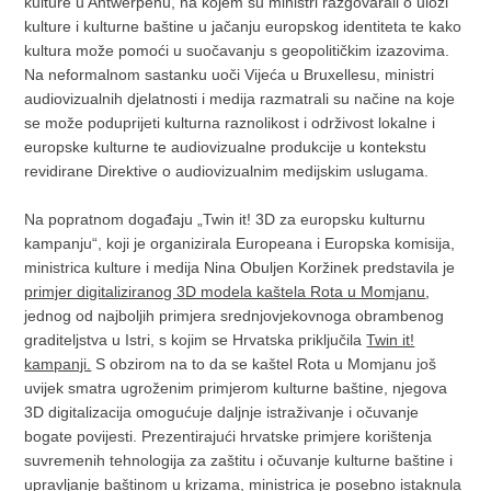
kulture u Antwerpenu, na kojem su ministri razgovarali o ulozi
kulture i kulturne baštine u jačanju europskog identiteta te kako
kultura može pomoći u suočavanju s geopolitičkim izazovima.
Na neformalnom sastanku uoči Vijeća u Bruxellesu, ministri
audiovizualnih djelatnosti i medija razmatrali su načine na koje
se može poduprijeti kulturna raznolikost i održivost lokalne i
europske kulturne te audiovizualne produkcije u kontekstu
revidirane Direktive o audiovizualnim medijskim uslugama.
Na popratnom događaju „Twin it! 3D za europsku kulturnu
kampanju“, koji je organizirala Europeana i Europska komisija,
ministrica kulture i medija Nina Obuljen Koržinek predstavila je
primjer digitaliziranog 3D modela kaštela Rota u Momjanu
,
jednog od najboljih primjera srednjovjekovnoga obrambenog
graditeljstva u Istri, s kojim se Hrvatska priključila
Twin it!
kampanji.
S obzirom na to da se kaštel Rota u Momjanu još
uvijek smatra ugroženim primjerom kulturne baštine, njegova
3D digitalizacija omogućuje daljnje istraživanje i očuvanje
bogate povijesti. Prezentirajući hrvatske primjere korištenja
suvremenih tehnologija za zaštitu i očuvanje kulturne baštine i
upravljanje baštinom u krizama, ministrica je posebno istaknula