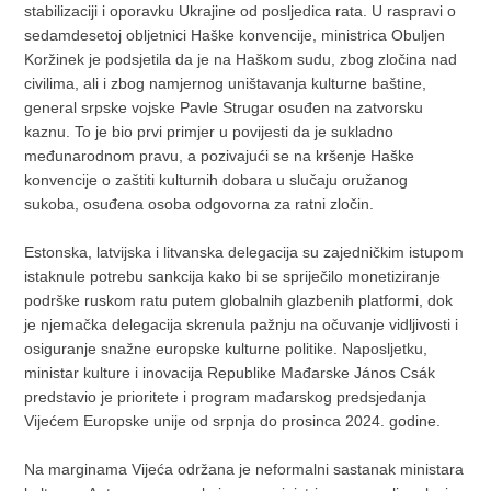
stabilizaciji i oporavku Ukrajine od posljedica rata. U raspravi o
sedamdesetoj obljetnici Haške konvencije, ministrica Obuljen
Koržinek je podsjetila da je na Haškom sudu, zbog zločina nad
civilima, ali i zbog namjernog uništavanja kulturne baštine,
general srpske vojske Pavle Strugar osuđen na zatvorsku
kaznu. To je bio prvi primjer u povijesti da je sukladno
međunarodnom pravu, a pozivajući se na kršenje Haške
konvencije o zaštiti kulturnih dobara u slučaju oružanog
sukoba, osuđena osoba odgovorna za ratni zločin.
Estonska, latvijska i litvanska delegacija su zajedničkim istupom
istaknule potrebu sankcija kako bi se spriječilo monetiziranje
podrške ruskom ratu putem globalnih glazbenih platformi, dok
je njemačka delegacija skrenula pažnju na očuvanje vidljivosti i
osiguranje snažne europske kulturne politike. Naposljetku,
ministar kulture i inovacija Republike Mađarske János Csák
predstavio je prioritete i program mađarskog predsjedanja
Vijećem Europske unije od srpnja do prosinca 2024. godine.
Na marginama Vijeća održana je neformalni sastanak ministara