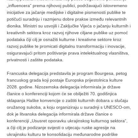
„influencera“ prema njihovoj publici, podržavajući istovremeno
inicijative za jačanje medijske i digitalne pismenosti publike te
potičući suradnju i razmjenu dobre prakse između relevantnih
dionika. Ministri su usvojili i Zaključke Vijeća o jačanju kulturnih i
kreativnih sektora kroz razvoj njihove ciljane publike uz pomoć
podataka čiji cilj je osnažiti kulturne i kreativne sektore kroz
razvoj publike te promicati digitalnu transformaciju i inovacije,
osiguravajući pritom poštivanje prava intelektualnog vlasništva,
privatnosti i zaštite podataka.
Francuska delegacija predstavila je program Bourgesa, petog
francuskog grada koji postaje Europska prijestolnica kulture
2028. godine. Nizozemska delegacija informirala je države
članice o konferenciji kojom će se obilježiti 70. godišnjica
sklapanja Haške konvencije o zaštiti kulturnih dobara u slučaju
oružanog sukoba, a koju organiziraju u suradnji s UNESCO-om,
dok je litvanska delegacija informirala države članice o
konferenciji „Ususret oporavku ukrajinskog kulturnog sektora“,
a čiji cilj je podizanje svijesti o utjecaju ruske agresije na
ukrajinsku kulturu te konsolidaciju međunarodne podrške