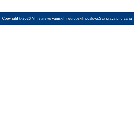
Copyright © 2026 Ministarstvo vanjskih i europskih poslova.Sva prava pridržana