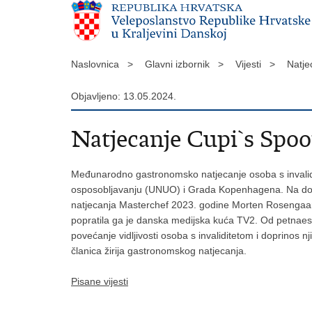
Naslovnica >
Glavni izbornik >
Vijesti >
Natj
Objavljeno: 13.05.2024.
Natjecanje Cupi`s Spo
Međunarodno gastronomsko natjecanje osoba s invalidit
osposobljavanju (UNUO) i Grada Kopenhagena. Na doga
natjecanja Masterchef 2023. godine Morten Rosengaard 
popratila ga je danska medijska kuća TV2. Od petnaest 
povećanje vidljivosti osoba s invaliditetom i doprinos 
članica žirija gastronomskog natjecanja.
Pisane vijesti