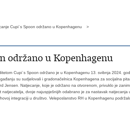
ecanje Cupi`s Spoon održano u Kopenhagenu >
on održano u Kopenhagenu
etom Cupi`s Spoon održano je u Kopenhagenu 13. svibnja 2024. godine 
đanju su sudjelovali i gradonačelnica Kopenhagena za socijalna pit
Jensen. Natjecanje, koje je održano na otvorenom, privuklo je zanimanj
natjecatelja, dvoje najuspješnijih odabrano je za nastavak natjecanja 
njihovoj integraciji u društvo. Veleposlanstvo RH u Kopenhagenu podržalo