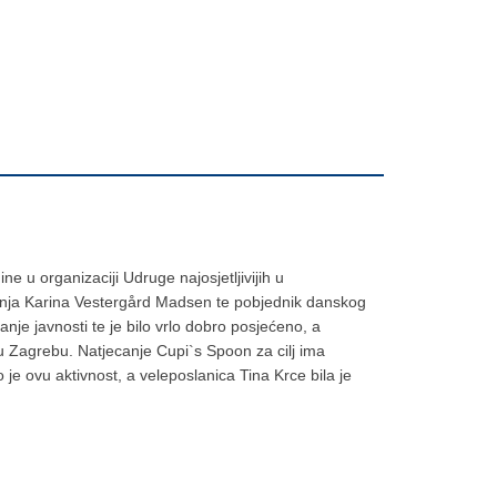
u organizaciji Udruge najosjetljivijih u
anja Karina Vestergård Madsen te pobjednik danskog
e javnosti te je bilo vrlo dobro posjećeno, a
u Zagrebu. Natjecanje Cupi`s Spoon za cilj ima
 je ovu aktivnost, a veleposlanica Tina Krce bila je