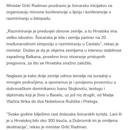
Ministar Grlić Radman pozdravio je švicarsku inicijativu za
organizaciju mirovne konferencije u lipnju i konferencije o
razminiranju u listopadu.
„Razminiranje je preduvjet obnove zemlje, a tu Hrvatska ima
veliko iskustvo. Švicarska je bila i zemlja partner na 20.
međunarodnom simpoziju o razminiranju u Cavtatu”, rekao je
ministar. Dodao je da je objema zemljama u interesu stabilnost
zapadnog Balkana, posebno kroz otvaranje pristupnih
pregovora, za što se Hrvatska snažno založila.
Naglasio je kako dvije zemlje odnos temelje na suradnji u
mnogim područjima, a spomenuo je i povijesnu poveznicu u
dubrovačkom dominikancu Ivanu Stojkoviću, teologu i
diplomatu koji je živio u Baselu, uz još niz drugih, od Matije
Vlačića Ilirika do dva Nobelovca Ružičke i Preloga.
"Svake godine bilježimo rast dolazaka švicarskih turista. Lani ih
je u Hrvatskoj bilo oko 300 tisuća, a Dubrovnik im je omiljena
destinacija”, rekao je ministar Grlić Radman.