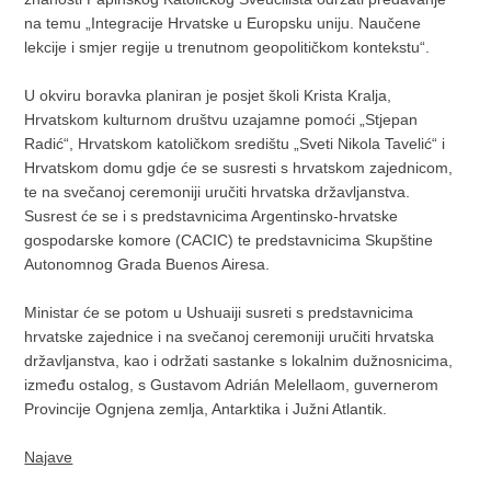
na temu „Integracije Hrvatske u Europsku uniju. Naučene
lekcije i smjer regije u trenutnom geopolitičkom kontekstu“.
U okviru boravka planiran je posjet školi Krista Kralja,
Hrvatskom kulturnom društvu uzajamne pomoći „Stjepan
Radić“, Hrvatskom katoličkom središtu „Sveti Nikola Tavelić“ i
Hrvatskom domu gdje će se susresti s hrvatskom zajednicom,
te na svečanoj ceremoniji uručiti hrvatska državljanstva.
Susrest će se i s predstavnicima Argentinsko-hrvatske
gospodarske komore (CACIC) te predstavnicima Skupštine
Autonomnog Grada Buenos Airesa.
Ministar će se potom u Ushuaiji susreti s predstavnicima
hrvatske zajednice i na svečanoj ceremoniji uručiti hrvatska
državljanstva, kao i održati sastanke s lokalnim dužnosnicima,
između ostalog, s Gustavom Adrián Melellaom, guvernerom
Provincije Ognjena zemlja, Antarktika i Južni Atlantik.
Najave