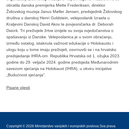
obratila danska premijerka Mette Frederiksen, direktor
Židovskog muzeja Janus Møller Jensen, predsjednik Židovskog
društva u danskoj Henri Goldstein, veleposlanik Izraela u
Kraljevini Danskoj David Akov te povjesničarka dr. Deborah
Dwork. Tri preživjele žrtve iznijele su svoja svjedočanstva o
spašavanju iz Danske. Veleposlanica je u svom obraćanju,
između ostalog, istaknula važnost edukacije o Holokaustu i
ulogu koju u tome imaju preživjeli, osvrnuvši se i na hrvatsko
predsjedanje IHRA-om. Republika Hrvatska od 1. ožujka 2023.
godine do 29. veljače 2024. godine predsjeda Međunarodnim
savezom sjećanja na Holokaust (IHRA), u okviru inicijative
„Budućnost sjećanja”.
Pisane vijesti
Copyright © 2026 Ministarstvo vanjskih i europskih poslova.Sva prava