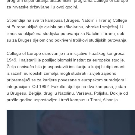
program stipendiranja akademskih programa College of Europe
za hrvatske državljane i u ovoj godini.
Stipendija na sva tri kampusa (Bruges, Natolin i Tirana) College
of Europe uključuje cjelokupnu školarinu, obroke i smještaj. U
iznos su uključena studijska putovanja za Natolin i Tiranu, dok
su za Bruges djelomično pokriveni troškovi studijskih putovanja.
College of Europe osnovan je na inicijativu Haaškog kongresa
1949. i najstariji je poslijediplomski institut za europske studije.
Želja osnivača bila je uspostaviti instituciju u kojoj bi diplomanti
iz raznih europskih zemalja mogli studirati i živjeti zajedno
pripremajući se za karijere povezane s europskom suradnjom i
integracijom. Od 1992. Fakultet djeluje na dva kampusa, jedan
u Brugesu, Belgija, drugi u Natolinu, Varšava, Poljska. Dok je od
prošle godine uspostavljen i treći kampus u Tirani, Albanija.