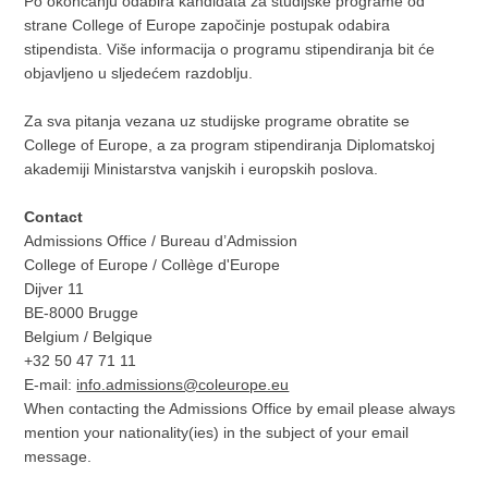
Po okončanju odabira kandidata za studijske programe od
strane College of Europe započinje postupak odabira
stipendista. Više informacija o programu stipendiranja bit će
objavljeno u sljedećem razdoblju.
Za sva pitanja vezana uz studijske programe obratite se
College of Europe, a za program stipendiranja Diplomatskoj
akademiji Ministarstva vanjskih i europskih poslova.
Contact
Admissions Office / Bureau d’Admission
College of Europe / Collège d'Europe
Dijver 11
BE-8000 Brugge
Belgium / Belgique
+32 50 47 71 11
E-mail:
info.admissions@coleurope.eu
When contacting the Admissions Office by email please always
mention your nationality(ies) in the subject of your email
message.