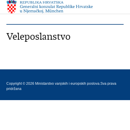
Veleposlanstvo
Copyright © 2026 Ministarstvo vanjskih i europskih poslova.Sva prava
pridržana