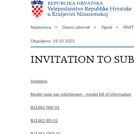
Naslovnica >
Glavni izbornik >
Vijesti >
INVI
Objavljeno: 19.10.2023.
INVITATION TO SU
Invitation
Model nota van inlichtingen - model bill of information
BJ1462-NW-01
BJ1462-BS-01
BJ1462-DET-01